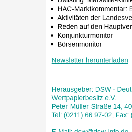
Delisting: Marseille-Klin
HAC-Marktkommentar: Ei
Aktivitäten der Landesv
Reden auf den Hauptv
Konjunkturmonitor
Börsenmonitor
Newsletter herunterladen
Herausgeber: DSW - Deuts
Wertpapierbesitz e.V.
Peter-Müller-Straße 14, 4
Tel: (0211) 66 97-02, Fax:
E-Mail:
dsw@dsw-info.de