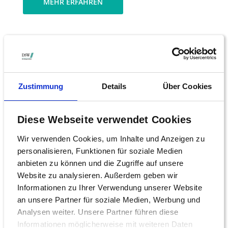
MEHR ERFAHREN
Quellensteuer
Die DSW hilft Ihnen bei der Rückforderung
Zustimmung
Details
Über Cookies
der im Ausland einbehaltenen
Quellensteuer auf Dividenden.
Diese Webseite verwendet Cookies
MEHR ERFAHREN
Wir verwenden Cookies, um Inhalte und Anzeigen zu
personalisieren, Funktionen für soziale Medien
anbieten zu können und die Zugriffe auf unsere
Website zu analysieren. Außerdem geben wir
Investmentclubs
Informationen zu Ihrer Verwendung unserer Website
an unsere Partner für soziale Medien, Werbung und
Analysen weiter. Unsere Partner führen diese
Die DSW ist seit 1963 der Dachverband
Informationen möglicherweise mit weiteren Daten