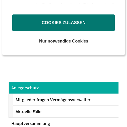
der deutschen Investmentclubs.
zusammen, die Sie ihnen bereitgestellt haben oder die
sie im Rahmen Ihrer Nutzung der Dienste gesammelt
haben.
COOKIES ZULASSEN
MEHR ERFAHREN
Nur notwendige Cookies
Anlegerschutz
Mitglieder fragen Vermögensverwalter
Aktuelle Fälle
Hauptversammlung