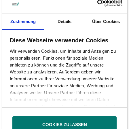
angekündigten Anlassprüfung der BaFin sowie
massiven Kursverlusten in der Folge, hat die
Börsenaufsichtsbehörde BaFin...
Zustimmung
Details
Über Cookies
09.02.2026
Diese Webseite verwendet Cookies
SPD torpediert private Altersvorsorge
Wir verwenden Cookies, um Inhalte und Anzeigen zu
Düsseldorf/Berlin, 9. Februar 2026 Die Pläne
personalisieren, Funktionen für soziale Medien
der SPD, künftig neben Erwerbseinkommen auch
anbieten zu können und die Zugriffe auf unsere
Kapitaleinkünfte stärker zur Finanzierung des
Website zu analysieren. Außerdem geben wir
Gesundheitswesens heranzuziehen, würden die
Informationen zu Ihrer Verwendung unserer Website
private Altersvorsorge spürbar unattraktiver
an unsere Partner für soziale Medien, Werbung und
machen. Betroffen wären...
Analysen weiter. Unsere Partner führen diese
Informationen möglicherweise mit weiteren Daten
zusammen, die Sie ihnen bereitgestellt haben oder die
sie im Rahmen Ihrer Nutzung der Dienste gesammelt
haben.
COOKIES ZULASSEN
Mitglieder wenden sich bitte an die