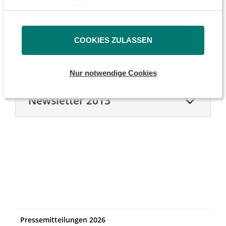
zusammen, die Sie ihnen bereitgestellt haben oder die
sie im Rahmen Ihrer Nutzung der Dienste gesammelt
Newsletter 2015
haben.
COOKIES ZULASSEN
Newsletter 2014
Nur notwendige Cookies
Newsletter 2013
Pressemitteilungen 2026