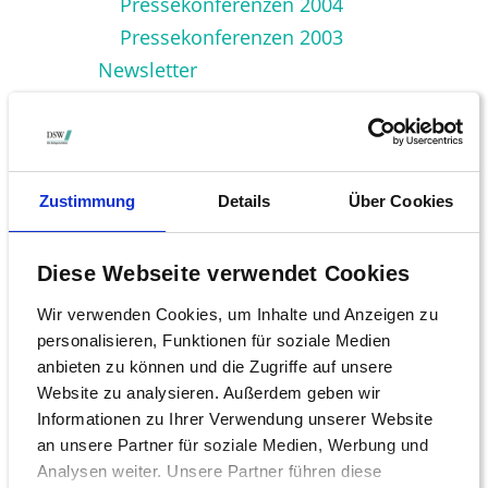
Pressekonferenzen 2004
Pressekonferenzen 2003
Newsletter
Ansprechpartner
Anlegerschutz
Anlegerschutz
Mitglieder fragen
Zustimmung
Details
Über Cookies
Vermögensverwalter
Aktuelle Fälle
Diese Webseite verwendet Cookies
Hauptversammlung
Wir verwenden Cookies, um Inhalte und Anzeigen zu
Termine
personalisieren, Funktionen für soziale Medien
Stimmrechtsvertretung
anbieten zu können und die Zugriffe auf unsere
Abstimmungsempfehlungen
Website zu analysieren. Außerdem geben wir
Informationen zu Ihrer Verwendung unserer Website
Richtlinien
an unsere Partner für soziale Medien, Werbung und
Quellensteuer
Analysen weiter. Unsere Partner führen diese