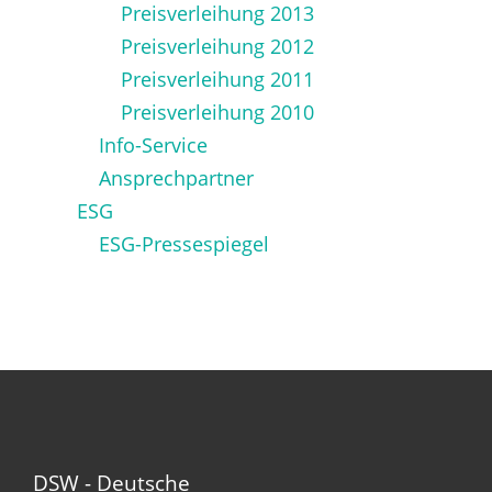
Preisverleihung 2013
Preisverleihung 2012
Preisverleihung 2011
Preisverleihung 2010
Info-Service
Ansprechpartner
ESG
ESG-Pressespiegel
DSW - Deutsche