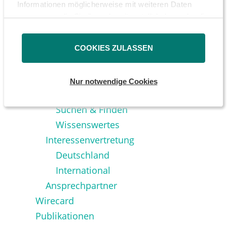
Formulare
Informationen möglicherweise mit weiteren Daten
Leitfäden
zusammen, die Sie ihnen bereitgestellt haben oder die
sie im Rahmen Ihrer Nutzung der Dienste gesammelt
Erstattungsservice
haben.
Investmentfonds
COOKIES ZULASSEN
Investmentclubs
Gründung
Nur notwendige Cookies
Depotbank
Suchen & Finden
Wissenswertes
Interessenvertretung
Deutschland
International
Ansprechpartner
Wirecard
Publikationen