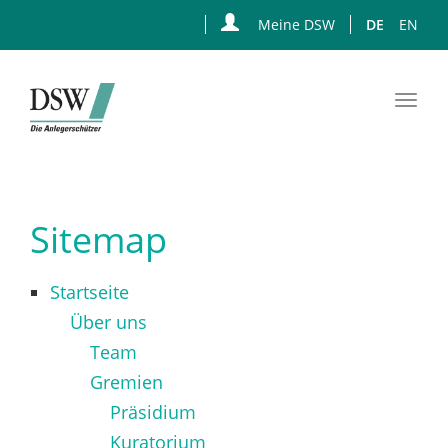
Meine DSW
DE
EN
Togg
navi
Zum
Hauptinhalt
springen
Sitemap
Startseite
Über uns
Team
Gremien
Präsidium
Kuratorium