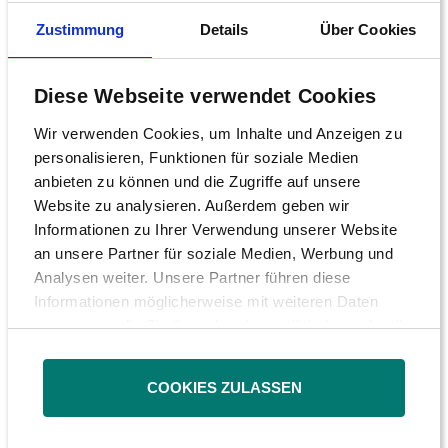
Anlegerforen
Zustimmung
Details
Über Cookies
DSW-Preis
Diese Webseite verwendet Cookies
Preisverleihung 2025
Wir verwenden Cookies, um Inhalte und Anzeigen zu
Preisverleihung 2024
personalisieren, Funktionen für soziale Medien
anbieten zu können und die Zugriffe auf unsere
Preisverleihung 2023
Website zu analysieren. Außerdem geben wir
Preisverleihung 2022
Informationen zu Ihrer Verwendung unserer Website
an unsere Partner für soziale Medien, Werbung und
Preisverleihung 2021
Analysen weiter. Unsere Partner führen diese
Informationen möglicherweise mit weiteren Daten
Preisverleihung 2020
zusammen, die Sie ihnen bereitgestellt haben oder die
sie im Rahmen Ihrer Nutzung der Dienste gesammelt
Preisverleihung 2019
haben.
COOKIES ZULASSEN
Preisverleihung 2018
Preisverleihung 2017