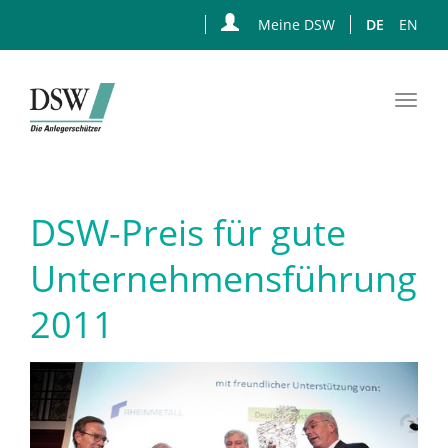
Meine DSW
DE
EN
Togg
navi
Zum
Hauptinhalt
springen
DSW-Preis für gute
Unternehmensführung
2011