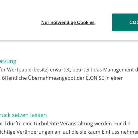
ieler Privatanleger eine andere sein. Dann setzt die Deuts
Nur notwendige Cookies
CO
uswahlindices um. Bei manchen Anlegern wird danach der A
ätzung
ür Wertpapierbesitz) erwartet, beurteilt das Management 
lige öffentliche Übernahmeangebot der E.ON SE in einer
Druck setzen lassen
l dürfte eine turbulente Veranstaltung werden. Für die
 wichtige Veränderungen an, auf die sie kaum Einfluss nehme