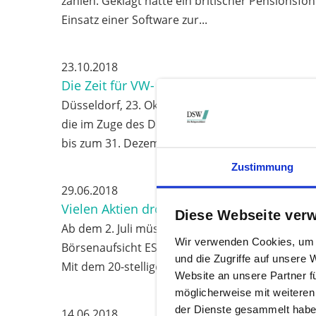
zahlen. Geklagt hatte ein britischer Pensionsfo
Einsatz einer Software zur...
23.10.2018
Die Zeit für VW- und Porsche-Aktionäre läu
Düsseldorf, 23. Oktober 2018 – Für Aktionäre v
die im Zuge des Dieselskandals erlittenen Kursv
bis zum 31. Dezember 2018...
Zustimmung
29.06.2018
Vielen Aktien droht Handelsverbot
Diese Webseite ver
Ab dem 2. Juli müssen alle an Finanztransaktio
Wir verwenden Cookies, um I
Börsenaufsicht ESMA beteiligten Parteien mit ei
und die Zugriffe auf unsere
Mit dem 20-stelligen Code soll...
Website an unsere Partner f
möglicherweise mit weiteren
der Dienste gesammelt habe
14.06.2018