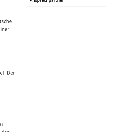
Ansprechpartner
utsche
einer
et. Der
zu