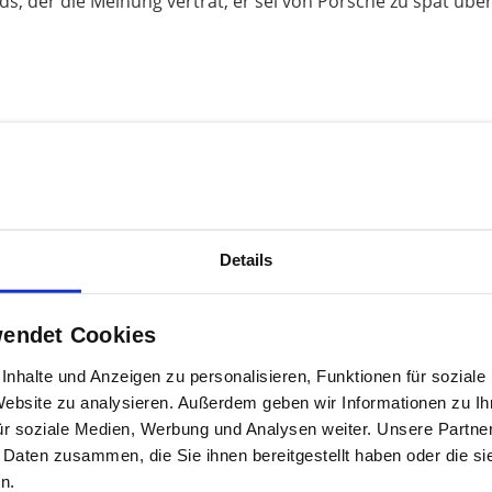
nds, der die Meinung vertrat, er sei von Porsche zu spät übe
ft ab
on Volkswagen und Porsche wird die Zeit immer knapper, we
erluste noch einklagen wollen. „Wer seine Klage nicht späte
Details
wendet Cookies
nen innerhalb des Zuständigkeitsbereichs der europäischen
nhalte und Anzeigen zu personalisieren, Funktionen für sozial
nem sogenannten LEI (Legal Entity Identifier) gekennzeichnet
 Website zu analysieren. Außerdem geben wir Informationen zu I
ür soziale Medien, Werbung und Analysen weiter. Unsere Partner
 Daten zusammen, die Sie ihnen bereitgestellt haben oder die s
n.