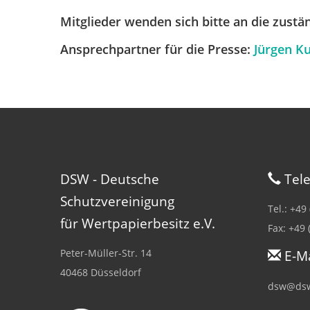
Mitglieder wenden sich bitte an die zust
Ansprechpartner für die Presse:
Jürgen Ku
DSW - Deutsche
Tele
Schutzvereinigung
Tel.: +49
für Wertpapierbesitz e.V.
Fax: +49 
Peter-Müller-Str. 14
E-Ma
40468 Düsseldorf
dsw@dsw