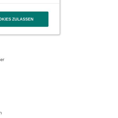
che
OKIES ZULASSEN
nteil
der
n