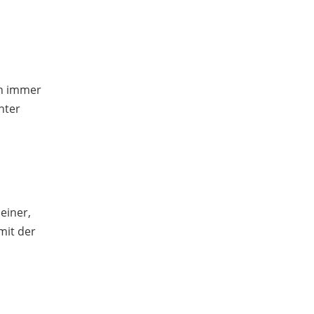
ch immer
nter
einer,
mit der