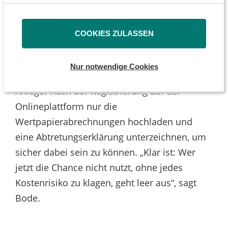
zusammen, die Sie ihnen bereitgestellt haben oder die
Höhe des kompletten Einstandspreises der
sie im Rahmen Ihrer Nutzung der Dienste gesammelt
Aktien zur Schadensersatzberechnung
haben.
herangezogen werde.
COOKIES ZULASSEN
Nur notwendige Cookies
Für die Teilnahme an der Klage müssen die
Anleger nach der Registrierung auf der
Onlineplattform nur die
Wertpapierabrechnungen hochladen und
eine Abtretungserklärung unterzeichnen, um
sicher dabei sein zu können. „Klar ist: Wer
jetzt die Chance nicht nutzt, ohne jedes
Kostenrisiko zu klagen, geht leer aus“, sagt
Bode.