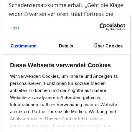
Schadensersatzsumme erhält. „Geht die Klage
wider Erwarten verloren, trägt Fortress die
kompletten Kosten“, ergänzt Nieding.
Für die betroffenen Aktionäre geht es dabei
Zustimmung
Details
Über Cookies
um viel Geld: „Mindestens der sogenannte
Kursdifferenzschaden von 59,50 Euro je VW-
Diese Webseite verwendet Cookies
Aktie sowie 19,95 Euro je Porsche-Aktie
Wir verwenden Cookies, um Inhalte und Anzeigen zu
kommt als Schadenersatz in Betracht. Das ist
personalisieren, Funktionen für soziale Medien
der Betrag, den die Investoren zu viel gezahlt
anbieten zu können und die Zugriffe auf unsere
Website zu analysieren. Außerdem geben wir
haben, weil die Information zu der
Informationen zu Ihrer Verwendung unserer Website
Manipulationssoftware dem Kapitalmarkt
an unsere Partner für soziale Medien, Werbung und
nicht bekannt war“, sagt Tüngler. Möglich sei
Analysen weiter. Unsere Partner führen diese
sogar, dass der Rückabwicklungsschaden in
Informationen möglicherweise mit weiteren Daten