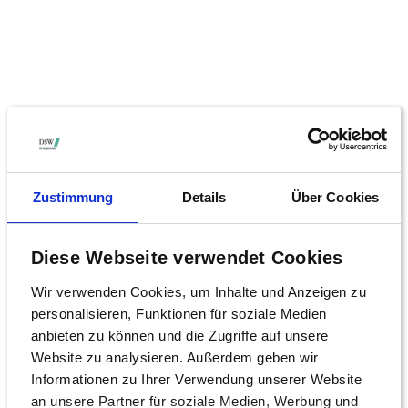
Zustimmung
Details
Über Cookies
Hessen
Diese Webseite verwendet Cookies
Rechtsanwalt Andreas M. Lang
Wir verwenden Cookies, um Inhalte und Anzeigen zu
An der Dammheide 10
personalisieren, Funktionen für soziale Medien
anbieten zu können und die Zugriffe auf unsere
60486 Frankfurt
Website zu analysieren. Außerdem geben wir
Tel.: +49(0)69-238538-0
Informationen zu Ihrer Verwendung unserer Website
Fax: +49(0)69-238538-10
an unsere Partner für soziale Medien, Werbung und