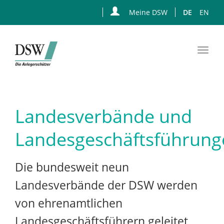
Meine DSW
DE
EN
Togg
navi
Zum
Hauptinhalt
springen
Landesverbände und
Landesgeschäftsführung
Die bundesweit neun
Landesverbände der DSW werden
von ehrenamtlichen
Landesgeschäftsführern geleitet.