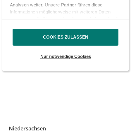
Analysen weiter. Unsere Partner führen diese
E-MAIL
Informationen möglicherweise mit weiteren Daten
zusammen, die Sie ihnen bereitgestellt haben oder die
sie im Rahmen Ihrer Nutzung der Dienste gesammelt
haben.
COOKIES ZULASSEN
Nur notwendige Cookies
Niedersachsen