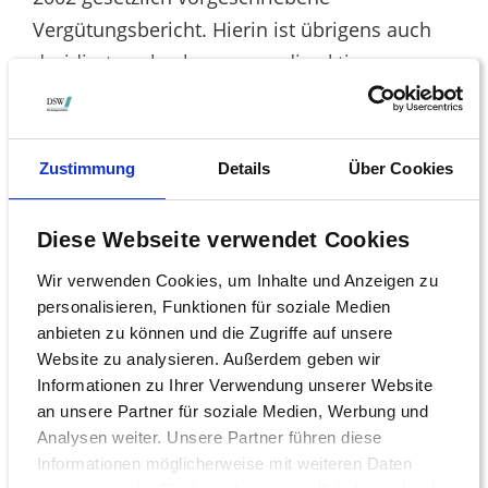
Vergütungsbericht. Hierin ist übrigens auch
dezidiert nachzulesen, was die aktiven
Vorstände an Pensionsanwartschaften
angesammelt haben. Dieser wichtige
Gehaltsbestandteil liegt in Deutschland, auch
Zustimmung
Details
Über Cookies
bei den Unternehmen, die die
Vorstandsgehälter individualisiert
Diese Webseite verwendet Cookies
veröffentlichen, weitgehend im Dunkeln. Das
Wir verwenden Cookies, um Inhalte und Anzeigen zu
kann nicht so bleiben. Man sollte nicht
personalisieren, Funktionen für soziale Medien
vergessen, dass gerade für Manager, die
anbieten zu können und die Zugriffe auf unsere
länger als eine Amtszeit im Unternehmen
Website zu analysieren. Außerdem geben wir
sind, hier ganz erkleckliche Summen
Informationen zu Ihrer Verwendung unserer Website
an unsere Partner für soziale Medien, Werbung und
zusammenkommen. Nach einer
Analysen weiter. Unsere Partner führen diese
Legislaturperiode liegt die Anwartschaft in der
Informationen möglicherweise mit weiteren Daten
Regel bei 30 Prozent des Fixums. Dieser