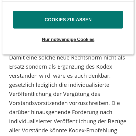
zusammen, die Sie ihnen bereitgestellt haben oder die
Betrag wächst auf bis zu 70 Prozent an. Bei
sie im Rahmen Ihrer Nutzung der Dienste gesammelt
haben.
den Top-Zahlern unter den DAX-
COOKIES ZULASSEN
Gesellschaften sind da selbst für einfache
Vorstandsmitglieder Pensionszahlungen bis
Nur notwendige Cookies
zu 600.000 Euro pro Jahr möglich.
Damit eine solche neue Rechtsnorm nicht als
Ersatz sondern als Ergänzung des Kodex
verstanden wird, wäre es auch denkbar,
gesetzlich lediglich die individualisierte
Veröffentlichung der Vergütung des
Vorstandsvorsitzenden vorzuschreiben. Die
darüber hinausgehende Forderung nach
individualisierter Veröffentlichung der Bezüge
aller Vorstände könnte Kodex-Empfehlung