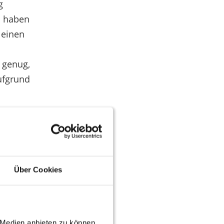
g
n haben
 einen
 genug,
ufgrund
ht
dert.
ft
Über Cookies
 Mann
tte,
e Medien anbieten zu können