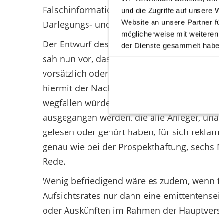
Falschinformation und Kaufentscheidung ein
und die Zugriffe auf unsere
Website an unsere Partner f
Darlegungs- und Beweiserfordernisse hat d
möglicherweise mit weiteren
Der Entwurf des KapInHaG, auf den aller Vo
der Dienste gesammelt habe
sah nun vor, dass Manager gegenüber ihren
vorsätzlich oder grob fahrlässig falsch inf
hiermit der Nachweis der Kausalität zwis
wegfallen würde. Ähnlich der Prospektha
ausgegangen werden, die alle Anleger, una
gelesen oder gehört haben, für sich reklami
genau wie bei der Prospekthaftung, sechs
Rede.
Wenig befriedigend wäre es zudem, wenn f
Aufsichtsrates nur dann eine emittentense
oder Auskünften im Rahmen der Hauptver