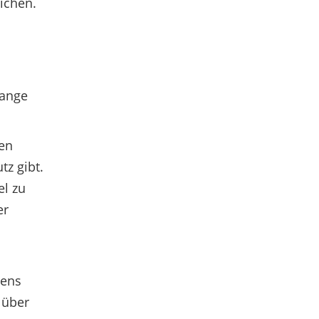
ichen.
lange
fen
tz gibt.
el zu
er
dens
 über