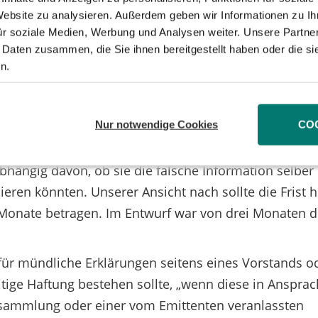
 wichtiges Indiz für die Kausalität ist. An den hohen
 Website zu analysieren. Außerdem geben wir Informationen zu I
ür soziale Medien, Werbung und Analysen weiter. Unsere Partner
as nichts geändert.
 Daten zusammen, die Sie ihnen bereitgestellt haben oder die s
raussicht nach auch die große Koalition zurückgreife
n.
 Aktionären schadenersatzpflichtig sind, sobald sie 
ormieren. Der entscheidende Fortschritt dabei wäre, d
Nur notwendige Cookies
CO
chen Anlageentscheidung und Falschinformation endli
ftung würde dann von einer so genannten „Anlagesti
bhängig davon, ob sie die falsche Information selber
eren könnten. Unserer Ansicht nach sollte die Frist hi
 Monate betragen. Im Entwurf war von drei Monaten d
ür mündliche Erklärungen seitens eines Vorstands o
itige Haftung bestehen sollte, „wenn diese in Anspra
sammlung oder einer vom Emittenten veranlassten