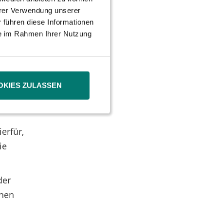
hrer Verwendung unserer
 führen diese Informationen
ie im Rahmen Ihrer Nutzung
n wird,
diese
ass
OKIES ZULASSEN
ch
mmung“
erfür,
ie
der
chen