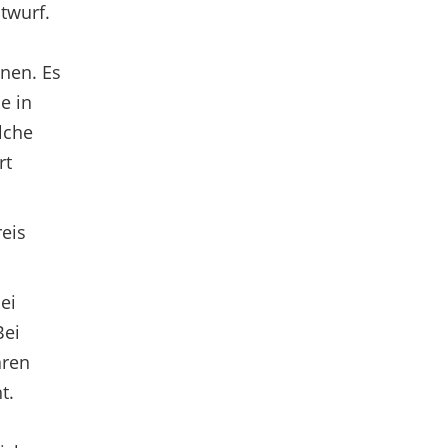
twurf.
nnen. Es
e in
lche
rt
reis
ei
Bei
aren
t.