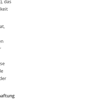
), das
keit
at,
en
r
ese
de
der
aftung