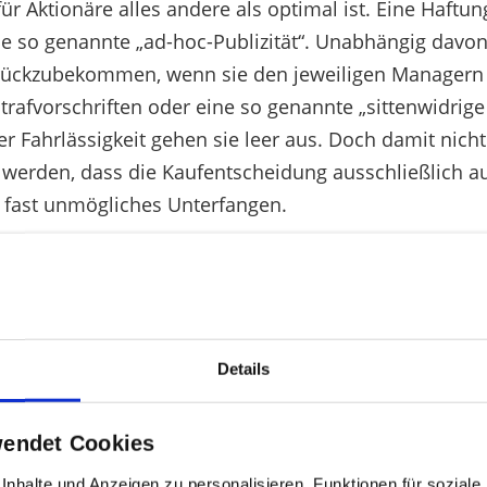
für Aktionäre alles andere als optimal ist. Eine Haftun
ie so genannte „ad-hoc-Publizität“. Unabhängig davo
zurückzubekommen, wenn sie den jeweiligen Managern
trafvorschriften oder eine so genannte „sittenwidrige
 Fahrlässigkeit gehen sie leer aus. Doch damit nicht
 werden, dass die Kaufentscheidung ausschließlich a
n fast unmögliches Unterfangen.
inge Anzahl erfolgreicher Schadenersatzprozesse nic
scheidung des Bundesgerichtshofs (BGH) nichts geän
ien der am Neuen Markt notierten Infomatec AG gekau
ahen die Kausalität zwischen der vom Management
Details
ng und seiner Kaufentscheidung als erwiesen an. Der
ach Veröffentlichung der falschen Zahlen gekauft.
weiteren Anlegers, der die Papiere später erworben ha
wendet Cookies
stgestellt, dass die zeitliche Nähe zwischen
nhalte und Anzeigen zu personalisieren, Funktionen für sozial