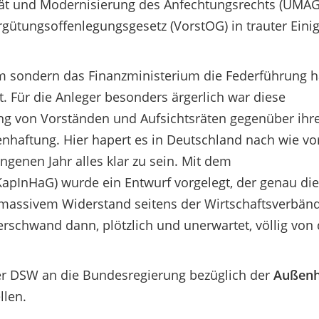
ät und Modernisierung des Anfechtungsrechts (UMAG
gütungsoffenlegungsgesetz (VorstOG) in trauter Einig
um sondern das Finanzministerium die Federführung h
t. Für die Anleger besonders ärgerlich war diese
ung von Vorständen und Aufsichtsräten gegenüber ihr
enhaftung. Hier hapert es in Deutschland nach wie vo
genen Jahr alles klar zu sein. Mit dem
KapInHaG) wurde ein Entwurf vorgelegt, der genau di
h massivem Widerstand seitens der Wirtschaftsverbän
rschwand dann, plötzlich und unerwartet, völlig von 
der DSW an die Bundesregierung bezüglich der
Außenh
llen.