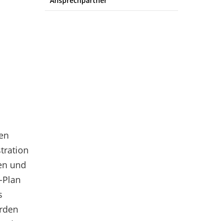
Ansprechpartner
ßen
tration
ten und
-Plan
s
urden