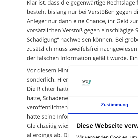
Klar ist, dass die gegenwärtige Rechtslage 
besteht bislang nur bei Verstößen gegen d
Anleger nur dann eine Chance, ihr Geld 
vorsätzlichen Verstoß gegen einschlägige S
Schädigung“ nachweisen können. Bei grober
zusätzlich muss zweifelsfrei nachgewiesen
der falschen Information gefällt wurde. Ei
Vor diesem Hintergrund verwundert die ger
sonderlich. Hieran hat auch Infomatec-Ent
Die Richter hatten einem Anleger, der Akt
hatte, Schadenersatz zugesprochen. Sie s
Zustimmung
veröffentlichten falschen ad-hoc-Mitteilu
hatte seine Infomatec-Aktien drei Monate n
Gleichzeitig wies der BGH die Klage eines 
Diese Webseite ver
allerdings ab. Der BGH hat also lediglich fe
Wir verwenden Cookies, um I