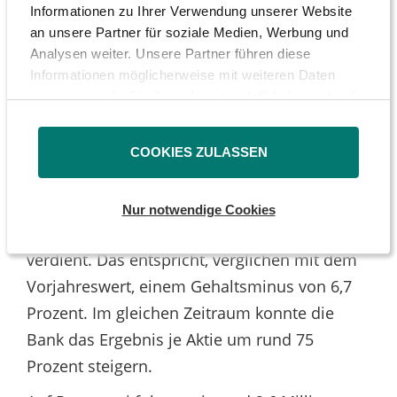
Gesellschaften ihren Vorständen eine
Informationen zu Ihrer Verwendung unserer Website
an unsere Partner für soziale Medien, Werbung und
durchschnittliche Vergütung von 2,3 Millionen
Analysen weiter. Unsere Partner führen diese
Euro. In Großbritannien wird im FTSE100
Informationen möglicherweise mit weiteren Daten
durchschnittlich 1,7 Millionen Euro verdient.
zusammen, die Sie ihnen bereitgestellt haben oder die
sie im Rahmen Ihrer Nutzung der Dienste gesammelt
Den Spitzenplatz in Deutschland belegt
haben.
erneut die Deutsche Bank. Durchschnittlich
COOKIES ZULASSEN
hat ein einfaches Vorstandsmitglied des
größten deutschen Kreditinstituts im
Nur notwendige Cookies
Geschäftsjahr 2006 etwa 3,7 Millionen Euro
verdient. Das entspricht, verglichen mit dem
Vorjahreswert, einem Gehaltsminus von 6,7
Prozent. Im gleichen Zeitraum konnte die
Bank das Ergebnis je Aktie um rund 75
Prozent steigern.