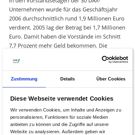
In den Vorstandsetagen der 30 DAX-
Unternehmen wurde für das Geschäftsjahr
2006 durchschnittlich rund 1,9 Millionen Euro
verdient. 2005 lag der Betrag bei 1,7 Millionen
Euro. Damit haben die Vorstände im Schnitt
7,7 Prozent mehr Geld bekommen. Die
Leistung der Vorstandsvorsitzenden wurde im
Durchschnitt mit 3,4 Millionen Euro vergütet.
Damit lag hier, verglichen mit dem Vorjahr,
Zustimmung
Details
Über Cookies
das Plus bei 7,3 Prozent.
Im europäischen Vergleich liegen die
Diese Webseite verwendet Cookies
Vorstände deutscher Aktiengesellschaften
Wir verwenden Cookies, um Inhalte und Anzeigen zu
damit auf ähnlicher Höhe wie etwa ihre
personalisieren, Funktionen für soziale Medien
französischen oder britischen Kollegen. In
anbieten zu können und die Zugriffe auf unsere
Frankreich zahlen die 40 größten
Website zu analysieren. Außerdem geben wir