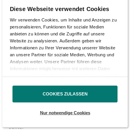
kann.
Diese Webseite verwendet Cookies
Insgesamt ist die DSW mit Blick auf 2021 bei
Wir verwenden Cookies, um Inhalte und Anzeigen zu
Henkel positiv gestimmt. Vor allem die
personalisieren, Funktionen für soziale Medien
aktuelle Entwicklung der vorläufigen Zahlen
anbieten zu können und die Zugriffe auf unsere
im Bereich „Klebstoffe“ zeigt mit einem Plus
Website zu analysieren. Außerdem geben wir
von 12,5 Prozent beim Umsatz, dass die
Informationen zu Ihrer Verwendung unserer Website
an unsere Partner für soziale Medien, Werbung und
Erfolgsstory weitergehen kann. Wir gehen
Analysen weiter. Unsere Partner führen diese
deshalb davon aus, dass die wegen der
Informationen möglicherweise mit weiteren Daten
anhaltenden Pandemie sehr vorsichtige
zusammen, die Sie ihnen bereitgestellt haben oder die
Prognose für 2021 sicher erreicht werden
sie im Rahmen Ihrer Nutzung der Dienste gesammelt
haben.
kann, wenn nichts Unerwartetes passiert. Das
COOKIES ZULASSEN
wird sich dann hoffentlich auch bald im Kurs
der Aktie niederschlagen, der den Sprung
Nur notwendige Cookies
über die 100 € Marke endlich wieder schaffen
sollte.