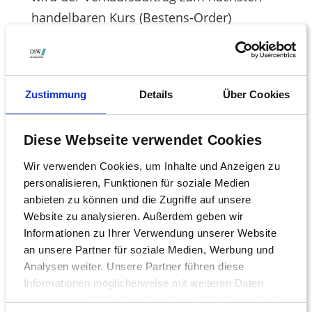
handelbaren Kurs (Bestens-Order)
ausgeführt. Sollte der Wert des Papiers
allerdings rapide fallen – etwa aufgrund
einer Gewinnwarnung – kann der
Zustimmung
Details
Über Cookies
Verkaufskurs deutlich unter dem von
Ihnen festgesetzten Limit liegen. Sinnvoll
Diese Webseite verwendet Cookies
ist es daher, die Stop-loss-Limits jeweils
der Kursentwicklung anzupassen. Hierbei
Wir verwenden Cookies, um Inhalte und Anzeigen zu
sollten Sie allerdings auf die Kosten
personalisieren, Funktionen für soziale Medien
anbieten zu können und die Zugriffe auf unsere
achten. Viele Banken behandeln nämlich
Website zu analysieren. Außerdem geben wir
jede Limitänderung wie eine
Informationen zu Ihrer Verwendung unserer Website
Orderänderung, die Ihnen dann erneut in
an unsere Partner für soziale Medien, Werbung und
Rechnung gestellt wird. Bei der Wahl der
Analysen weiter. Unsere Partner führen diese
Informationen möglicherweise mit weiteren Daten
Preisspanne, also dem Abstand zum
zusammen, die Sie ihnen bereitgestellt haben oder die
aktuellen Kurs, ist vor allem die so