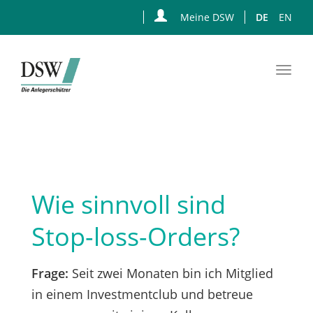
Meine DSW
DE
EN
Togg
navi
Zum
Hauptinhalt
springen
Wie sinnvoll sind
Stop-loss-Orders?
Frage:
Seit zwei Monaten bin ich Mitglied
in einem Investmentclub und betreue