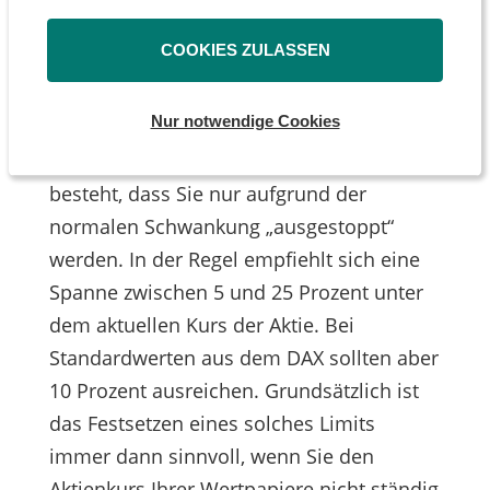
sie im Rahmen Ihrer Nutzung der Dienste gesammelt
genannte Volatilität oder
haben.
COOKIES ZULASSEN
Schwankungsbreite der Aktie wichtig.
Handelt es sich um ein sehr „wackliges“
Nur notwendige Cookies
Papier, sollte die Grenze nicht zu eng
gesetzt werden, da sonst die Gefahr
besteht, dass Sie nur aufgrund der
normalen Schwankung „ausgestoppt“
werden. In der Regel empfiehlt sich eine
Spanne zwischen 5 und 25 Prozent unter
dem aktuellen Kurs der Aktie. Bei
Standardwerten aus dem DAX sollten aber
10 Prozent ausreichen. Grundsätzlich ist
das Festsetzen eines solches Limits
immer dann sinnvoll, wenn Sie den
Aktienkurs Ihrer Wertpapiere nicht ständig