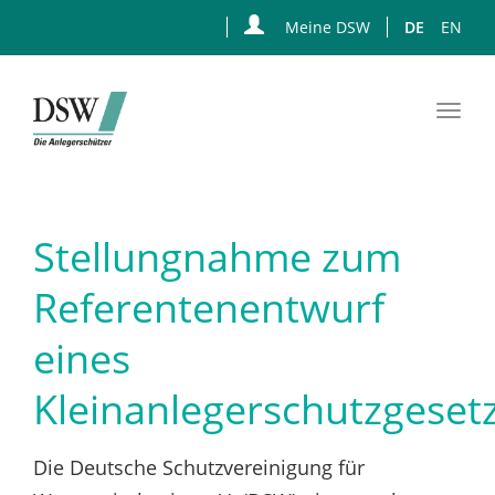
Meine DSW
DE
EN
Togg
navi
Zum
Hauptinhalt
springen
Stellungnahme zum
Referentenentwurf
eines
Kleinanlegerschutzgeset
Die Deutsche Schutzvereinigung für