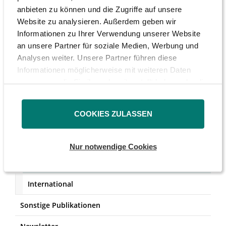
anbieten zu können und die Zugriffe auf unsere
Website zu analysieren. Außerdem geben wir
Informationen zu Ihrer Verwendung unserer Website
an unsere Partner für soziale Medien, Werbung und
Analysen weiter. Unsere Partner führen diese
Informationen möglicherweise mit weiteren Daten
Checklisten/Formulare
zusammen, die Sie ihnen bereitgestellt haben oder die
sie im Rahmen Ihrer Nutzung der Dienste gesammelt
DSW-Depotcheck 2026
haben.
COOKIES ZULASSEN
Studien
Stellungnahmen
Nur notwendige Cookies
Deutschland
International
Sonstige Publikationen