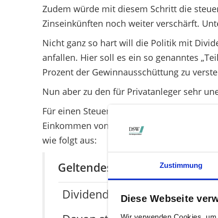
Zudem würde mit diesem Schritt die steue
Zinseinkünften noch weiter verschärft. Unt
Nicht ganz so hart will die Politik mit D
anfallen. Hier soll es ein so genanntes „T
Prozent der Gewinnausschüttung zu verste
Nun aber zu den für Privatanleger sehr une
Für einen Steuerpflichtigen mit einem Ste
Einkommen von 21.200 Euro oder (bei Verhe
wie folgt aus:
Geltendes Recht:
Zustimmung
Dividendenzahlung:
Diese Webseite ver
Wir verwenden Cookies, um I