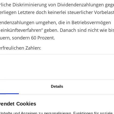
rliche Diskriminierung von Dividendenzahlungen ge
erliegen Letztere doch keinerlei steuerlicher Vorbelas
ividendenzahlungen umgehen, die in Betriebsvermögen
eileinkünfteverfahren“ geben. Danach sind nicht wie bi
uern, sondern 60 Prozent.
rfreulichen Zahlen:
uersatz von 15 Prozent, was einem zu versteuernden
irateten) von 42.400 Euro entspricht, sieht die Rec
Details
1000 Euro
wendet Cookies
nhalte und Anzeigen zu personalisieren, Funktionen für sozial