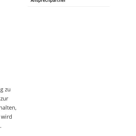
Ansprechpartner
ng zu
 zur
halten,
 wird
.