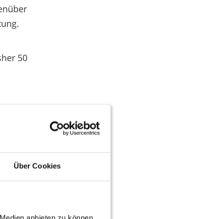
genüber
tung.
sher 50
hnung
Über Cookies
e Medien anbieten zu können