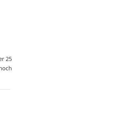
er 25
 noch