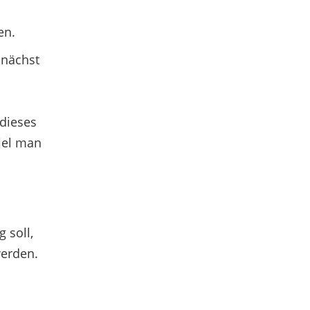
en.
unächst
 dieses
iel man
 soll,
werden.