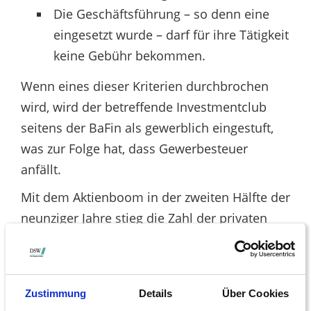
Die Geschäftsführung – so denn eine
eingesetzt wurde – darf für ihre Tätigkeit
keine Gebühr bekommen.
Wenn eines dieser Kriterien durchbrochen
wird, wird der betreffende Investmentclub
seitens der BaFin als gewerblich eingestuft,
was zur Folge hat, dass Gewerbesteuer
anfällt.
Mit dem Aktienboom in der zweiten Hälfte der
neunziger Jahre stieg die Zahl der privaten
Investmentclubs hierzulande kräftig an.
Waren es Ende 1997 nur rund 3.850, lag die
Zahl im Jahr 2000 schon bei 6.230. Doch
Zustimmung
Details
Über Cookies
anders als bei den nicht organisierten