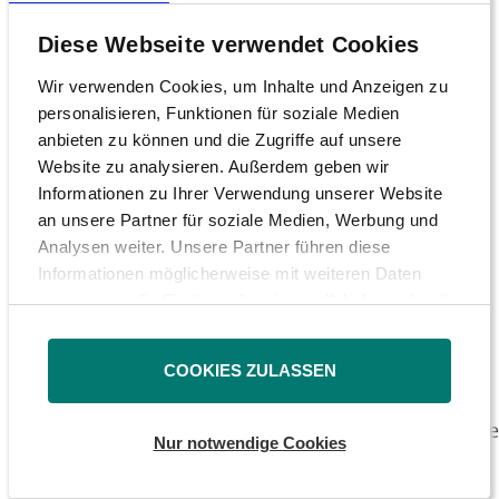
Privatanlegern hat sich die Zahl der Clubs in
Diese Webseite verwendet Cookies
den schlechten Börsenjahren 2001, 2002 und
2003 nicht etwa dramatisch reduziert,
Wir verwenden Cookies, um Inhalte und Anzeigen zu
personalisieren, Funktionen für soziale Medien
sondern stabilisiert und dann sogar noch ein
anbieten zu können und die Zugriffe auf unsere
wenig erhöht. Heute bestehen rund 7.000
Website zu analysieren. Außerdem geben wir
solcher Investmentclubs in Deutschland und
Informationen zu Ihrer Verwendung unserer Website
ihre Zahl steigt weiter an. Diese positive
an unsere Partner für soziale Medien, Werbung und
Analysen weiter. Unsere Partner führen diese
Entwicklung zeigt, wie zukunftsträchtig die
Informationen möglicherweise mit weiteren Daten
1963 von der DSW nach Deutschland
zusammen, die Sie ihnen bereitgestellt haben oder die
importierte Idee nach wie vor ist.
sie im Rahmen Ihrer Nutzung der Dienste gesammelt
haben.
<img border="0" width="461"
COOKIES ZULASSEN
src="http://www.dsw-
info.alpha.zellwerk.com/uploads/RTEmagicC_Inve
Nur notwendige Cookies
height="228" alt="" />