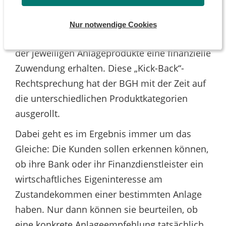
Finanzdienstleister ihre Kunden darüber
informieren müssen, dass und in welcher
Nur notwendige Cookies
Höhe sie von einem Dritten für den Vertrieb
der jeweiligen Anlageprodukte eine finanzielle
Zuwendung erhalten. Diese „Kick-Back“-
Rechtsprechung hat der BGH mit der Zeit auf
die unterschiedlichen Produktkategorien
ausgerollt.
Dabei geht es im Ergebnis immer um das
Gleiche: Die Kunden sollen erkennen können,
ob ihre Bank oder ihr Finanzdienstleister ein
wirtschaftliches Eigeninteresse am
Zustandekommen einer bestimmten Anlage
haben. Nur dann können sie beurteilen, ob
eine konkrete Anlageempfehlung tatsächlich