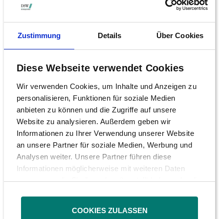
Die juristische Aufarbeitung der Causa
Lehman hat begonnen – jedenfalls was die
Frage einer möglichen Beratungshaftung
Zustimmung
Details
Über Cookies
durch Banken angeht. Mittlerweile liegen
Urteile der Landgerichte Frankfurt am Main,
Diese Webseite verwendet Cookies
Hamburg und Potsdam vor, die sich alle auf
Wir verwenden Cookies, um Inhalte und Anzeigen zu
Lehman-Papiere bezogen haben und für die
personalisieren, Funktionen für soziale Medien
Anleger positiv ausgegangen sind.
anbieten zu können und die Zugriffe auf unsere
Website zu analysieren. Außerdem geben wir
Über allem schwebt natürlich der
Informationen zu Ihrer Verwendung unserer Website
Bundesgerichtshof (BGH), der den Klägern in
an unsere Partner für soziale Medien, Werbung und
Prozessen wegen fehlerhafter
Analysen weiter. Unsere Partner führen diese
Wertpapierdienstleistung ein gewichtiges
Informationen möglicherweise mit weiteren Daten
zusammen, die Sie ihnen bereitgestellt haben oder die
Zusatzargument geliefert hat. In mittlerweile
sie im Rahmen Ihrer Nutzung der Dienste gesammelt
vier Entscheidungen, beginnend im Jahre
haben.
2000, hat der BGH klargestellt, dass
COOKIES ZULASSEN