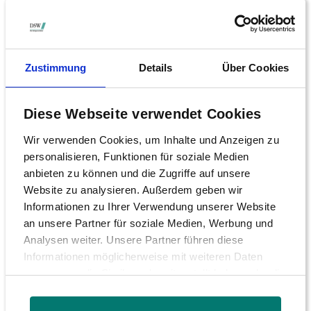
Mitglieder wenden sich bitte an die
zuständigen
DSW-Mitarbeiter
.
Zustimmung
Details
Über Cookies
Ansprechpartner für die Presse:
Erik
Bethkenhagen, Pressesprecher
Diese Webseite verwendet Cookies
Wir verwenden Cookies, um Inhalte und Anzeigen zu
personalisieren, Funktionen für soziale Medien
anbieten zu können und die Zugriffe auf unsere
Website zu analysieren. Außerdem geben wir
Pressemitteilungen 2026
Informationen zu Ihrer Verwendung unserer Website
an unsere Partner für soziale Medien, Werbung und
Pressekonferenzen 2026
Analysen weiter. Unsere Partner führen diese
Informationen möglicherweise mit weiteren Daten
Archiv Pressemitteilungen
zusammen, die Sie ihnen bereitgestellt haben oder die
sie im Rahmen Ihrer Nutzung der Dienste gesammelt
Archiv Pressekonferenzen
haben.