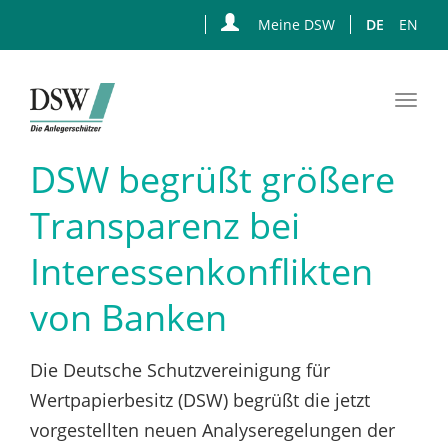
Meine DSW
DE
EN
Togg
navi
Zum
DSW begrüßt größere
Hauptinhalt
springen
Transparenz bei
Interessenkonflikten
von Banken
Die Deutsche Schutzvereinigung für
Wertpapierbesitz (DSW) begrüßt die jetzt
vorgestellten neuen Analyseregelungen der