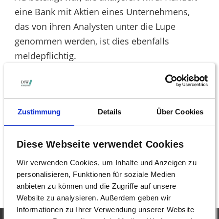
eine Bank mit Aktien eines Unternehmens,
das von ihren Analysten unter die Lupe
genommen werden, ist dies ebenfalls
meldepflichtig.
„Besonders erfreulich ist dabei, dass die
Pflicht zur Offenlegung solcher
Interessenkonflikte auch auf elektronische
Zustimmung
Details
Über Cookies
Medien erweitert werden soll“, meint Hocker.
Dies habe zur Folge, dass die Anleger im
Diese Webseite verwendet Cookies
Fernsehen gemachte Aussagen von Analysten
richtig einordnen könnten, so Hocker weiter.
Wir verwenden Cookies, um Inhalte und Anzeigen zu
personalisieren, Funktionen für soziale Medien
anbieten zu können und die Zugriffe auf unsere
Website zu analysieren. Außerdem geben wir
Informationen zu Ihrer Verwendung unserer Website