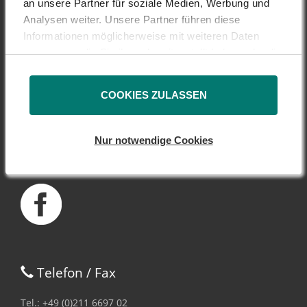
an unsere Partner für soziale Medien, Werbung und
Analysen weiter. Unsere Partner führen diese
Informationen möglicherweise mit weiteren Daten
DSW - Deutsche
zusammen, die Sie ihnen bereitgestellt haben oder die
sie im Rahmen Ihrer Nutzung der Dienste gesammelt
Schutzvereinigung
haben.
COOKIES ZULASSEN
für Wertpapierbesitz e.V.
Peter-Müller-Str. 14
Nur notwendige Cookies
40468 Düsseldorf
Telefon / Fax
Tel.: +49 (0)211 6697 02