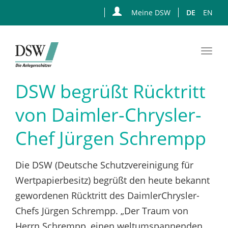
Meine DSW
DE
EN
Togg
navi
Zum
DSW begrüßt Rücktritt
Hauptinhalt
springen
von Daimler-Chrysler-
Chef Jürgen Schrempp
Die DSW (Deutsche Schutzvereinigung für
Wertpapierbesitz) begrüßt den heute bekannt
gewordenen Rücktritt des DaimlerChrysler-
Chefs Jürgen Schrempp. „Der Traum von
Herrn Schrempp, einen weltumspannenden