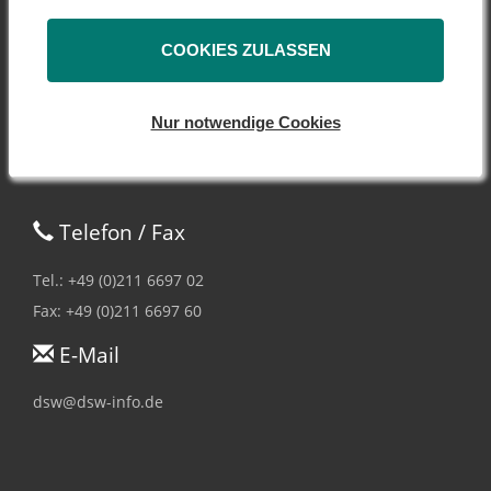
Peter-Müller-Str. 14
sie im Rahmen Ihrer Nutzung der Dienste gesammelt
40468 Düsseldorf
haben.
COOKIES ZULASSEN
Nur notwendige Cookies
Telefon / Fax
Tel.: +49 (0)211 6697 02
Fax: +49 (0)211 6697 60
E-Mail
dsw@dsw-info.de