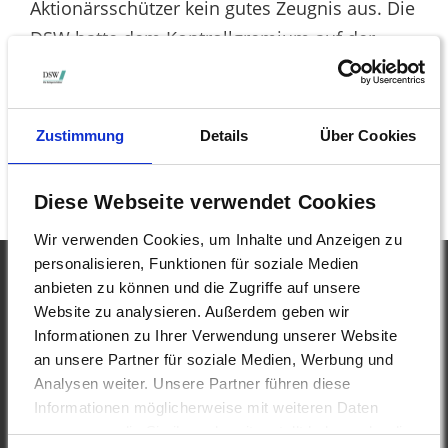
Aktionärsschützer kein gutes Zeugnis aus. Die
DSW hatte dem Kontrollgremium auf der
Hauptversammlung des vergangenen Jahres
die Entlastung mit der Begründung
verweigert, dass der Vertrag von Schrempp,
Zustimmung
Details
Über Cookies
obwohl er mit seiner Strategie bereits
gescheitert war, vorzeitig verlängert wurde.
Diese Webseite verwendet Cookies
Wir verwenden Cookies, um Inhalte und Anzeigen zu
personalisieren, Funktionen für soziale Medien
anbieten zu können und die Zugriffe auf unsere
Website zu analysieren. Außerdem geben wir
Informationen zu Ihrer Verwendung unserer Website
DSW - Deutsche
an unsere Partner für soziale Medien, Werbung und
Schutzvereinigung
Analysen weiter. Unsere Partner führen diese
für Wertpapierbesitz e.V.
Informationen möglicherweise mit weiteren Daten
zusammen, die Sie ihnen bereitgestellt haben oder die