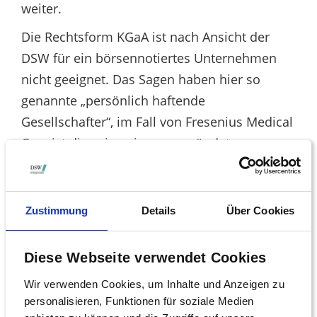
weiter.
Die Rechtsform KGaA ist nach Ansicht der
DSW für ein börsennotiertes Unternehmen
nicht geeignet. Das Sagen haben hier so
genannte „persönlich haftende
Gesellschafter“, im Fall von Fresenius Medical
Care ist dies eine eigens gegründete
Aktiengesellschaft, die wiederum der
Fresenius AG gehört. Das Motiv ist klar: Die
Fresenius AG will ihre Macht als FMC-
Zustimmung
Details
Über Cookies
Großaktionär keinesfalls verlieren.
Gegenwehr von Aktionärsseite muss in einer
Diese Webseite verwendet Cookies
KgaA nicht gefürchtet werden: Die
Wir verwenden Cookies, um Inhalte und Anzeigen zu
Anteilseigner können zwar einen Aufsichtsrat
personalisieren, Funktionen für soziale Medien
wählen, der hat aber nicht das Recht, die