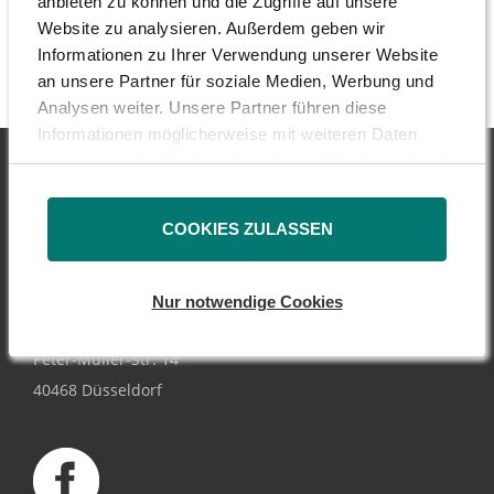
anbieten zu können und die Zugriffe auf unsere
Führungsriege abzuberufen.
Website zu analysieren. Außerdem geben wir
Informationen zu Ihrer Verwendung unserer Website
an unsere Partner für soziale Medien, Werbung und
Analysen weiter. Unsere Partner führen diese
Informationen möglicherweise mit weiteren Daten
zusammen, die Sie ihnen bereitgestellt haben oder die
sie im Rahmen Ihrer Nutzung der Dienste gesammelt
haben.
COOKIES ZULASSEN
DSW - Deutsche
Schutzvereinigung
Nur notwendige Cookies
für Wertpapierbesitz e.V.
Peter-Müller-Str. 14
40468 Düsseldorf