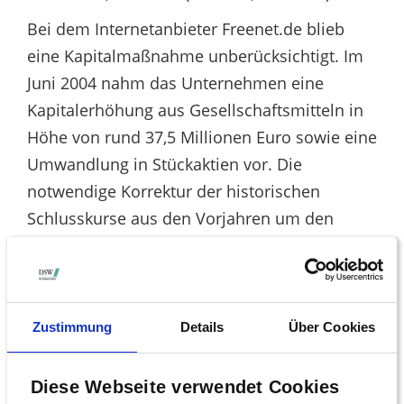
Bei dem Internetanbieter Freenet.de blieb
eine Kapitalmaßnahme unberücksichtigt. Im
Juni 2004 nahm das Unternehmen eine
Kapitalerhöhung aus Gesellschaftsmitteln in
Höhe von rund 37,5 Millionen Euro sowie eine
Umwandlung in Stückaktien vor. Die
notwendige Korrektur der historischen
Schlusskurse aus den Vorjahren um den
Faktor 0,33 unterblieb, weil unser
Datenlieferant Bloomberg hierüber nicht
rechtzeitig informierte.
Zustimmung
Details
Über Cookies
Für die Ein-Jahres-Entwicklung ergibt sich
daher ein Wert von plus 0,6 Prozent (statt
Diese Webseite verwendet Cookies
minus 66,5 Prozent). Für den Drei-Jahres-