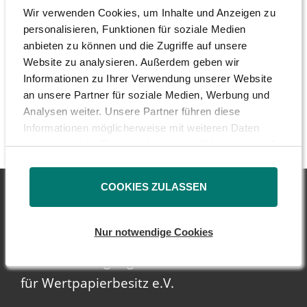
Zeitraum lautet das korrekte Kursplus 66,3
Wir verwenden Cookies, um Inhalte und Anzeigen zu
Prozent per annum (statt 15,3 Prozent) und
personalisieren, Funktionen für soziale Medien
anbieten zu können und die Zugriffe auf unsere
für das Fünf-Jahres-Intervall muss die
Website zu analysieren. Außerdem geben wir
korrigierte Wertangabe minus 10,9 Prozent
Informationen zu Ihrer Verwendung unserer Website
lauten (statt minus 21,3 Prozent). Mit der
an unsere Partner für soziale Medien, Werbung und
korrekten Bewertung wäre Freenet.de nicht
Analysen weiter. Unsere Partner führen diese
Informationen möglicherweise mit weiteren Daten
auf der DSW-Watchlist gelandet.
zusammen, die Sie ihnen bereitgestellt haben oder die
sie im Rahmen Ihrer Nutzung der Dienste gesammelt
haben.
COOKIES ZULASSEN
Nur notwendige Cookies
DSW - Deutsche
Schutzvereinigung
für Wertpapierbesitz e.V.