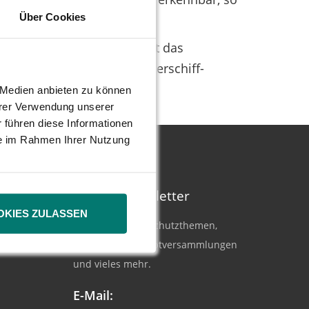
Über Cookies
der Akquisitionspolitik hat das
wohl das britische Containerschiff-
.
e Medien anbieten zu können
hrer Verwendung unserer
 führen diese Informationen
ie im Rahmen Ihrer Nutzung
DSW Newsletter
OKIES ZULASSEN
Aktuelle Anlegerschutzthemen,
Berichte von Hauptversammlungen
und vieles mehr.
E-Mail: