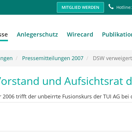
MITGLIED WERDEN
Hotline:
sse
Anlegerschutz
Wirecard
Publikati
ungen
Pressemitteilungen 2007
DSW verweigert.
orstand und Aufsichtsrat d
hr 2006 trifft der unbeirrte Fusionskurs der TUI AG b
e Aktionärsschützer haben daher angekündigt, in de
zu stimmen. „Die verheerenden Ergebnisse des Geschä
dern Konsequenz einer über Jahre verfehlten Unterneh
r Wolfgang Krafczyk die Entscheidung. Eine Strategie 