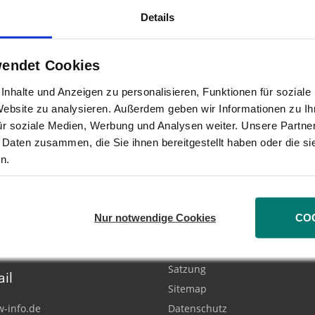
Details
 die eigenen Prognosen klar verfehlt habe. „Auch bei 
wendet Cookies
esen", kritisiert der Aktionärsschützer. So wurde so
uskonzern Thomson Travel deutlich zu teuer gekauft
nhalte und Anzeigen zu personalisieren, Funktionen für sozial
 Website zu analysieren. Außerdem geben wir Informationen zu I
ür soziale Medien, Werbung und Analysen weiter. Unsere Partner
 Daten zusammen, die Sie ihnen bereitgestellt haben oder die s
n.
fon / Fax
Informationen
Nur notwendige Cookies
CO
 (0)211 6697 02
Impressum
(0)211 6697 60
Über uns
Satzung
il
Sitemap
-info.de
Datenschutz