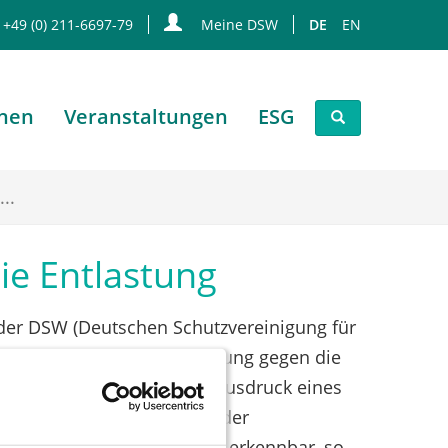
 +49 (0) 211-6697-79
Meine DSW
DE
EN
onen
Veranstaltungen
ESG
..
ie Entlastung
ei der DSW (Deutschen Schutzvereinigung für
r kommenden Hauptversammlung gegen die
ftsjahres 2006 sind kein Ausdruck eines
mensstrategie", erläutert der
sei bei TUI nicht wirklich erkennbar, so