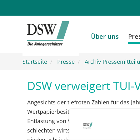
Zum
Hauptinhalt
springen
Über uns
Pre
Startseite
Presse
Archiv Pressemitteil
DSW verweigert TUI-V
Angesichts der tiefroten Zahlen für das Ja
Wertpapierbesitz) auf Unverständnis. Di
Entlastung von Vorstand und Aufsichtsrat 
schlechten wirtschaftlichen Umfeldes, son
niedersächsische DSW-Landesgeschäftsführe