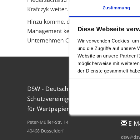
Zustimmung
Krafczyk weiter.
Hinzu komme, dass der Vorstand wiederholt
Diese Webseite ver
Management kein glückliches Händchen bewi
Unternehmen CP Ship als auch der Tourism
Wir verwenden Cookies, um I
und die Zugriffe auf unsere
Website an unsere Partner f
möglicherweise mit weiteren
der Dienste gesammelt habe
DSW - Deutsche
Tele
Schutzvereinigung
Tel.: +49
für Wertpapierbesitz e.V.
Fax: +49 
Peter-Müller-Str. 14
E-Ma
40468 Düsseldorf
dsw@dsw