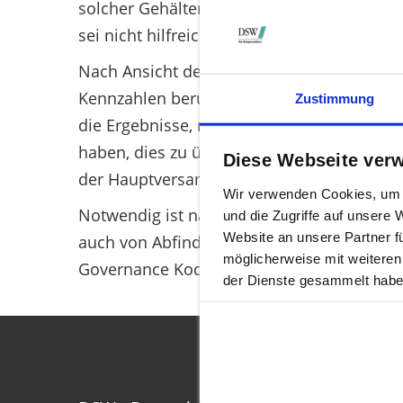
solcher Gehälter ist Aufgabe der Aufsichtsrä
sei nicht hilfreich, wenn für die eigene Pr
Nach Ansicht der DSW ist entscheidend, das
Kennzahlen beruht. „Dann funktionieren so
Zustimmung
die Ergebnisse, müssen die Manager Gehalt
haben, dies zu überwachen. „Das geht nur
Diese Webseite ver
der Hauptversammlung ausführlich darste
Wir verwenden Cookies, um I
Notwendig ist nach Ansicht der DSW zudem
und die Zugriffe auf unsere
Website an unsere Partner f
auch von Abfindungszahlungen im Falle des
möglicherweise mit weiteren
Governance Kodex aber bereits berücksichti
der Dienste gesammelt habe