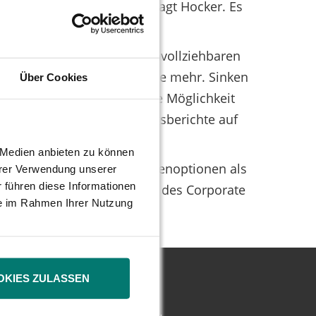
ch da wirklich raushalten", sagt Hocker. Es
ellt würden.
istig vernünftigen und nachvollziehbaren
nne, verdienen die Vorstände mehr. Sinken
Über Cookies
äre müssten allerdings die Möglichkeit
llten daher ihre Vergütungsberichte auf
e Medien anbieten zu können
bestandteile wie etwa Aktienoptionen als
hrer Verwendung unserer
 führen diese Informationen
st in der aktuellen Version des Corporate
ie im Rahmen Ihrer Nutzung
OKIES ZULASSEN