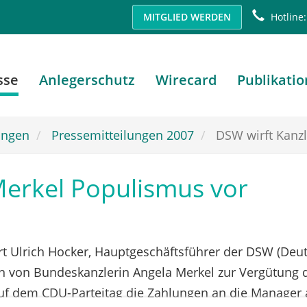
MITGLIED WERDEN
Hotline:
sse
Anlegerschutz
Wirecard
Publikati
ungen
Pressemitteilungen 2007
DSW wirft Kanzle
Merkel Populismus vor
t Ulrich Hocker, Hauptgeschäftsführer der DSW (Deut
en von Bundeskanzlerin Angela Merkel zur Vergütung 
auf dem CDU-Parteitag die Zahlungen an die Manager al