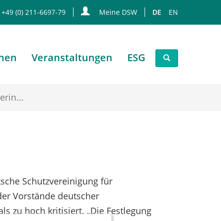
 +49 (0) 211-6697-79
Meine DSW
DE
EN
onen
Veranstaltungen
ESG
rin...
sche Schutzvereinigung für
der Vorstände deutscher
s zu hoch kritisiert. „Die Festlegung