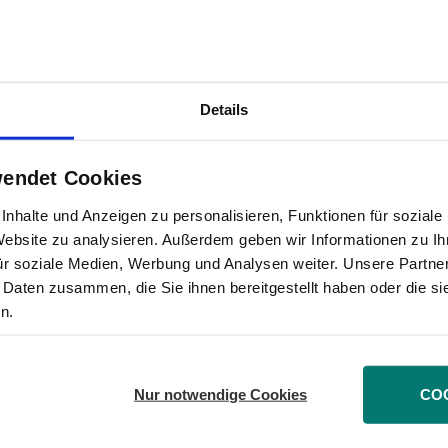
te und das soll auch so bleiben. Die Politik sollte si
ofilierung pauschal alle Vorstände an den Pranger gest
s der variable Anteil der Managergehälter auf langfr
lche Systeme in beide Richtungen. Steigen die Gewi
Details
skürzungen hinnehmen", erläutert Hocker. Die Aktion
 bei größtmöglicher Transparenz. Die Unternehmen so
wendet Cookies
llen müssen", fordert der DSW-Mann.
nhalte und Anzeigen zu personalisieren, Funktionen für sozial
 eine Begrenzung sowohl aktienbasierter Vergütungs
 Website zu analysieren. Außerdem geben wir Informationen zu I
ür soziale Medien, Werbung und Analysen weiter. Unsere Partner
 vorzeitigen Ausscheidens eines Vorstands. „Beides i
 Daten zusammen, die Sie ihnen bereitgestellt haben oder die s
gt", sagt Hocker.
n.
Nur notwendige Cookies
CO