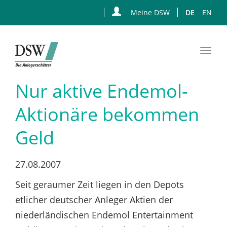
Meine DSW
DE
EN
Togg
navi
Zum
Nur aktive Endemol-
Hauptinhalt
springen
Aktionäre bekommen
Geld
27.08.2007
Seit geraumer Zeit liegen in den Depots
etlicher deutscher Anleger Aktien der
niederländischen Endemol Entertainment