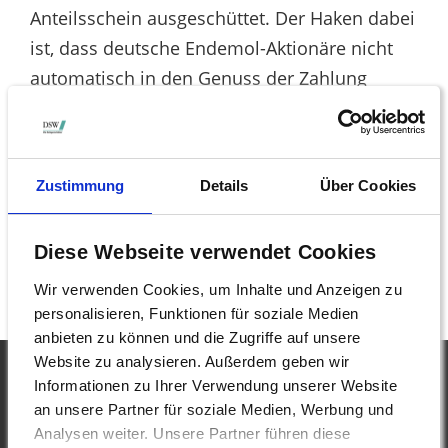
Anteilsschein ausgeschüttet. Der Haken dabei
ist, dass deutsche Endemol-Aktionäre nicht
automatisch in den Genuss der Zahlung
kommen. Sie werden auch nicht – wie sonst
üblich – von ihren Banken informiert, sondern
müssen selbst aktiv werden. Information
Zustimmung
Details
Über Cookies
hierzu gibt es bei der DSW (Deutsche
Schutzvereinigung für Wertpapierbesitz) unter
Diese Webseite verwendet Cookies
der Telefonnummer 0211/6697-33 oder per
Mail (mt@dsw-info.de)
Wir verwenden Cookies, um Inhalte und Anzeigen zu
personalisieren, Funktionen für soziale Medien
anbieten zu können und die Zugriffe auf unsere
Website zu analysieren. Außerdem geben wir
Informationen zu Ihrer Verwendung unserer Website
an unsere Partner für soziale Medien, Werbung und
Analysen weiter. Unsere Partner führen diese
DSW - Deutsche