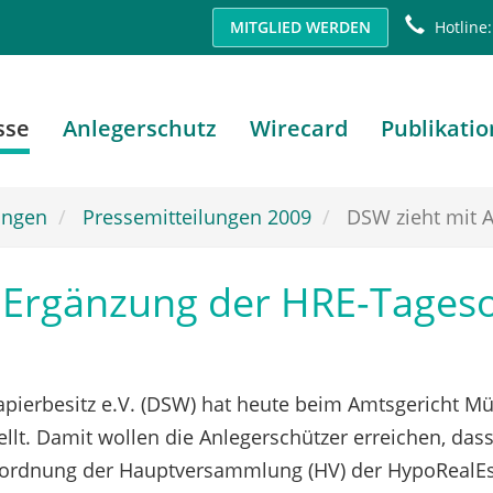
MITGLIED WERDEN
Hotline:
sse
Anlegerschutz
Wirecard
Publikati
ungen
Pressemitteilungen 2009
DSW zieht mit An
uf Ergänzung der HRE-Tage
pierbesitz e.V. (DSW) hat heute beim Amtsgericht Mü
ellt. Damit wollen die Anlegerschützer erreichen, da
esordnung der Hauptversammlung (HV) der HypoRealEst