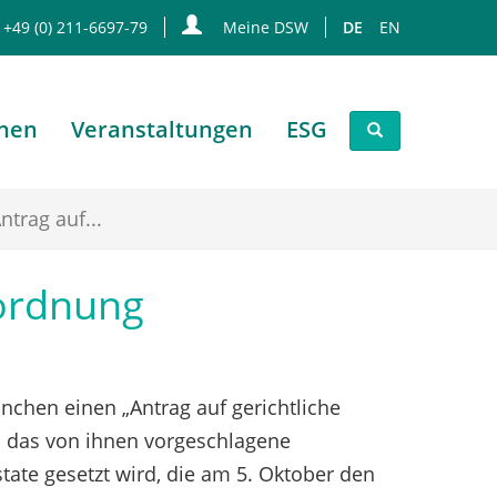
 +49 (0) 211-6697-79
Meine DSW
DE
EN
onen
Veranstaltungen
ESG
trag auf...
sordnung
nchen einen „Antrag auf gerichtliche
ss das von ihnen vorgeschlagene
ate gesetzt wird, die am 5. Oktober den