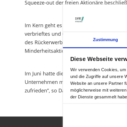
Squeeze-out der freien Aktionäre beschließ
Im Kern geht es der DSW darum, dass der 
verbrieftes und unwiderrufliches Recht auf 
Zustimmung
des Rückerwerbs soll dem Barabfindungspr
Minderheitsaktionären in Einklang gebrac
Diese Webseite ver
Wir verwenden Cookies, um I
Im Juni hatte die DSW einen entsprechend
und die Zugriffe auf unsere
Unternehmen mehrfach als unzulässig abgel
Website an unsere Partner f
zufrieden“, so Daniela Bergdolt, Landesges
möglicherweise mit weiteren
der Dienste gesammelt habe