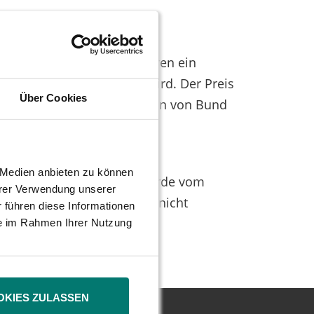
denden Minderheitsaktionären ein
 Sanierung reprivatisiert wird. Der Preis
Über Cookies
önnen endlich die Interessen von Bund
lrich Hocker.
e Medien anbieten zu können
E gestellt. Doch dieser wurde vom
hrer Verwendung unserer
hbar. Wir geben uns damit nicht
 führen diese Informationen
trag der DSW bei Gericht.
ie im Rahmen Ihrer Nutzung
OKIES ZULASSEN