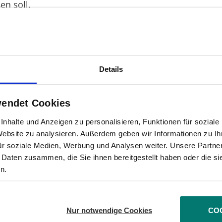
en soll.
Finanzmarktstabilisierungfonds SoFFin den ausschei
den Aktienrückkauf einräumt, falls die HRE nach ihrer
Details
eis plus Zinsen entsprechen. „Mit dieser Regelung k
ht werden“, argumentiert DSW-Hauptgeschäftsführer U
wendet Cookies
nhalte und Anzeigen zu personalisieren, Funktionen für sozial
en Antrag auf Ergänzung der Tagesordnung bei der HR
 Website zu analysieren. Außerdem geben wir Informationen zu I
ehnt. „Die Begründung ist für uns nicht nachvollzie
ür soziale Medien, Werbung und Analysen weiter. Unsere Partner
chäftsführerin der DSW in Bayern. Sie vertritt den An
 Daten zusammen, die Sie ihnen bereitgestellt haben oder die s
n.
Nur notwendige Cookies
CO