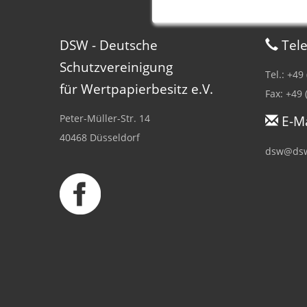
DSW - Deutsche
Tele
Schutzvereinigung
Tel.: +49
für Wertpapierbesitz e.V.
Fax: +49 
Peter-Müller-Str. 14
E-Ma
40468 Düsseldorf
dsw@dsw