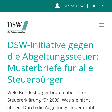
Meine DSW
DE
EN
Togg
navi
Zum
DSW-Initiative gegen
Hauptinhalt
springen
die Abgeltungssteuer:
Musterbriefe für alle
Steuerbürger
Viele Bundesbürger brüten über ihrer
Steuererklärung für 2009. Was sie nicht
ahnen: Durch die Abgeltungssteuer droht