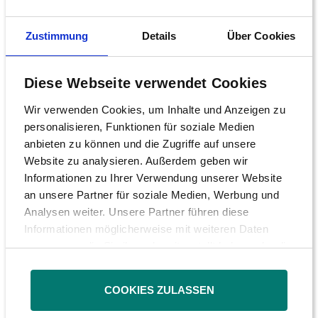
Korrektur der Steuer vorbereiten und sich alle
Optionen offenhalten“, so Hocker.
Zustimmung
Details
Über Cookies
Auf lange Sicht dürfte die Abgeltungssteuer
Diese Webseite verwendet Cookies
nämlich ziemlich sicher vor dem
Wir verwenden Cookies, um Inhalte und Anzeigen zu
Bundesverfassungsgericht landen. „Die
personalisieren, Funktionen für soziale Medien
Konstruktion der Steuer ist
anbieten zu können und die Zugriffe auf unsere
Website zu analysieren. Außerdem geben wir
verfassungsrechtlich sehr problematisch. Es
Informationen zu Ihrer Verwendung unserer Website
zeichnet sich ab, dass sie gerichtlich
an unsere Partner für soziale Medien, Werbung und
überprüft werden muss“, so Hocker.
Analysen weiter. Unsere Partner führen diese
Informationen möglicherweise mit weiteren Daten
zusammen, die Sie ihnen bereitgestellt haben oder die
sie im Rahmen Ihrer Nutzung der Dienste gesammelt
Die Musterschreiben sind für alle
haben.
Interessierten frei abrufbar auf
COOKIES ZULASSEN
http://www.dsw-info.de/
oder telefonisch