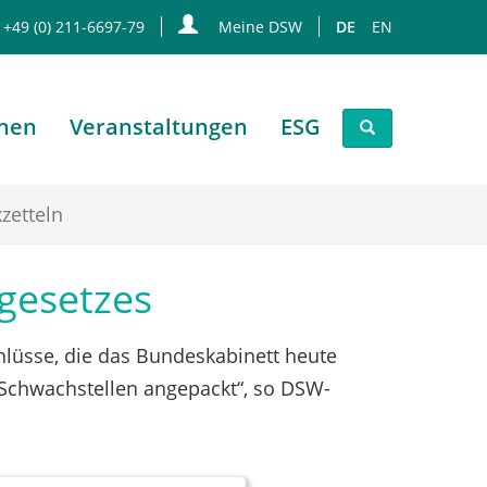
 +49 (0) 211-6697-79
Meine DSW
DE
EN
onen
Veranstaltungen
ESG
zetteln
gesetzes
hlüsse, die das Bundeskabinett heute
 Schwachstellen angepackt“, so DSW-
.