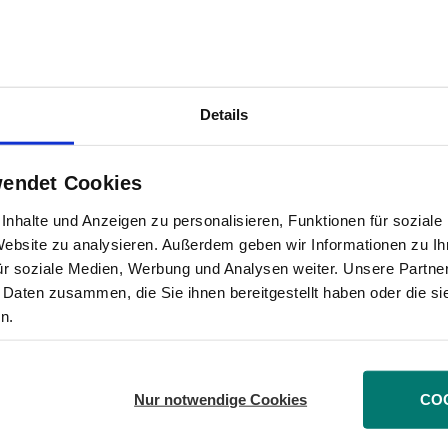
kzettel, die „Produktinformationsblätter“. Zwar ist di
er überfällig, doch mit den individuellen Produktinfor
 sich die Kreditinstitute noch mehr aus der Anlagebe
Details
wendet Cookies
ute die Blätter nur noch für eine sehr kleine Zahl au
für die dann keine Beipackzettel vorliegen, verschwin
nhalte und Anzeigen zu personalisieren, Funktionen für sozial
 Website zu analysieren. Außerdem geben wir Informationen zu I
che und damit anlegergerecht statt, sondern wird im 
ür soziale Medien, Werbung und Analysen weiter. Unsere Partner
Gesetzgebers sein“, so Hocker. Die DSW plädiert daher
 Daten zusammen, die Sie ihnen bereitgestellt haben oder die s
einzuführen.
n.
Nur notwendige Cookies
CO