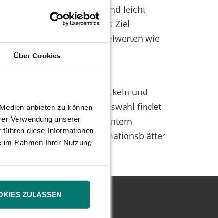
e Einführung einer kurzen und leicht
mationsblättern wird dieses Ziel
ratung insbesondere in Einzelwerten wie
Über Cookies
sgesuchter Wertpapiere entwickeln und
den aus der Beratung. Die Auswahl findet
e Medien anbieten zu können
hrer Verwendung unserer
Vorfeld im Kreditinstitut intern
 führen diese Informationen
 dafür, einheitliche Informationsblätter
ie im Rahmen Ihrer Nutzung
OKIES ZULASSEN