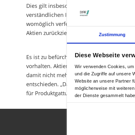
Dies gilt insbesondere für die neuen Beipac
verständlichen Information für Privatanleg
womöglich verfehlt: „Wir befürchten, dass
Aktien zurückziehen“, warnt Hocker.
Zustimmung
Diese Webseite ver
Es ist zu befürchten, dass die Finanzinstit
vorhalten. Aktien, Fonds oder Zertifikate, 
Wir verwenden Cookies, um I
und die Zugriffe auf unsere
damit nicht mehr auf Basis der Kundenwüns
Website an unsere Partner f
entschieden. „Das kann nicht im Sinne des 
möglicherweise mit weiteren
für Produktgattungen oder Anlagegruppen 
der Dienste gesammelt habe