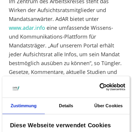
Im Zentrum des Arbeitskreises steht das
Wirken der Aufsichtsratsmitglieder und
Mandatsanwärter. AdAR bietet unter
www.adar.info
eine umfassende Wissens-
und Kommunikations-Plattform für
Mandatsträger. „Auf unserem Portal erhält
jeder Aufsichtsrat alle Infos, um sein Mandat
bestmöglich ausüben zu können“, so Tüngler.
Gesetze, Kommentare, aktuelle Studien und
vieles mehr: Kurz gesagt, hier werden alle
Informationen vorgehalten und Fragen zur
täglichen Arbeit der Aufsichtsräte
Zustimmung
Details
Über Cookies
beantwortet. Ein Netzwerk aus hochkarätigen
Meinungsführern sorgt dafür, dass die
Plattform stets auf dem aktuellen Stand der
Diese Webseite verwendet Cookies