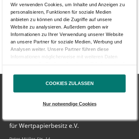
Diskussion ist. „AdAR ist das ideale
Wir verwenden Cookies, um Inhalte und Anzeigen zu
Serviceportal für Unternehmenskontrolleure
personalisieren, Funktionen für soziale Medien
und damit die Lösung, um die vom
anbieten zu können und die Zugriffe auf unsere
Website zu analysieren. Außerdem geben wir
Deutschen Corporate Governance Kodex
Informationen zu Ihrer Verwendung unserer Website
(DCGK) geforderte ständige Aus- und
an unsere Partner für soziale Medien, Werbung und
Weiterbildungspflicht für Aufsichtsräte zu
Analysen weiter. Unsere Partner führen diese
gewährleisten“, so Tüngler.
Informationen möglicherweise mit weiteren Daten
zusammen, die Sie ihnen bereitgestellt haben oder die
sie im Rahmen Ihrer Nutzung der Dienste gesammelt
haben.
COOKIES ZULASSEN
Nur notwendige Cookies
DSW - Deutsche
Schutzvereinigung
für Wertpapierbesitz e.V.
Peter-Müller-Str. 14