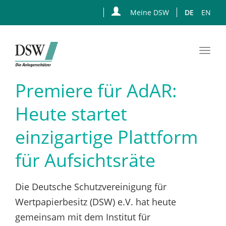
Meine DSW
DE
EN
Togg
navi
Zum
Premiere für AdAR:
Hauptinhalt
springen
Heute startet
einzigartige Plattform
für Aufsichtsräte
Die Deutsche Schutzvereinigung für
Wertpapierbesitz (DSW) e.V. hat heute
gemeinsam mit dem Institut für