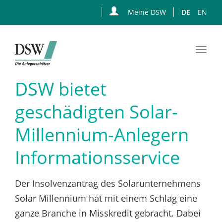
Meine DSW
DE
EN
Togg
navi
Zum
DSW bietet
Hauptinhalt
springen
geschädigten Solar-
Millennium-Anlegern
Informationsservice
Der Insolvenzantrag des Solarunternehmens
Solar Millennium hat mit einem Schlag eine
ganze Branche in Misskredit gebracht. Dabei