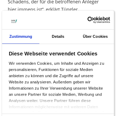
Schadens, der für die betroffenen Anleger
hier immens ist“, erklärt Tüngler.
Anleihegläubigern rät die Schutzvereinigung
zudem, ihre Ansprüche möglichst bald dem
vorläufigen Insolvenzverwalter, Rechtsanwalt
Zustimmung
Details
Über Cookies
Volker Böhm vom Nürnberger Büro der
Insolvenzverwaltungskanzlei Schultze &
Diese Webseite verwendet Cookies
Braun, gegenüber anzumelden.
Wir verwenden Cookies, um Inhalte und Anzeigen zu
Eine besondere Rolle bei der Aufklärung des
personalisieren, Funktionen für soziale Medien
Falles könnte nach Meinung der DSW noch
anbieten zu können und die Zugriffe auf unsere
Utz Claassen zukommen. Der ehemalige
Website zu analysieren. Außerdem geben wir
Informationen zu Ihrer Verwendung unserer Website
EnBW-Chef hatte seine Position als neuer
an unsere Partner für soziale Medien, Werbung und
Vorstandsvorsitzender der Solar Millennium
Analysen weiter. Unsere Partner führen diese
AG bereits nach wenigen Wochen wieder
Informationen möglicherweise mit weiteren Daten
aufgegeben. „Sollte Herr Claassen zum
zusammen, die Sie ihnen bereitgestellt haben oder die