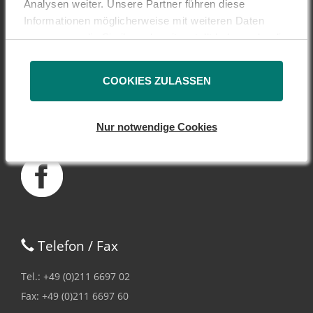
Analysen weiter. Unsere Partner führen diese
Informationen möglicherweise mit weiteren Daten
DSW - Deutsche
zusammen, die Sie ihnen bereitgestellt haben oder die
Schutzvereinigung
sie im Rahmen Ihrer Nutzung der Dienste gesammelt
für Wertpapierbesitz e.V.
haben.
COOKIES ZULASSEN
Peter-Müller-Str. 14
40468 Düsseldorf
Nur notwendige Cookies
Telefon / Fax
Tel.: +49 (0)211 6697 02
Fax: +49 (0)211 6697 60