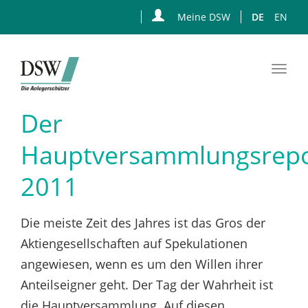
Meine DSW
DE
EN
Togg
navi
Zum
Der
Hauptinhalt
springen
Hauptversammlungsrepo
2011
Die meiste Zeit des Jahres ist das Gros der
Aktiengesellschaften auf Spekulationen
angewiesen, wenn es um den Willen ihrer
Anteilseigner geht. Der Tag der Wahrheit ist
die Hauptversammlung. Auf diesen