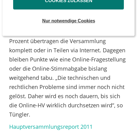
COOKIES ZULASSEN
machen. Insgesamt zeigt der Report, dass
sich hier vor allem Briefwahl und Live-
Nur notwendige Cookies
Übertragungen etablieren. 19 Prozent der
DAX-Konzerne lassen Briefwahl zu, knapp 40
Prozent übertragen die Versammlung
komplett oder in Teilen via Internet. Dagegen
bleiben Punkte wie eine Online-Fragestellung
oder die Online-Stimmabgabe bislang
weitgehend tabu. „Die technischen und
rechtlichen Probleme sind immer noch nicht
gelöst. Daher wird es noch dauern, bis sich
die Online-HV wirklich durchsetzen wird“, so
Tüngler.
Hauptversammlungsreport 2011