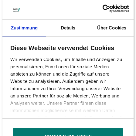
durchschnittliche Zustimmungsquote bei 86,7
Prozent.
Die erhobenen Präsenzzahlen sind mit
Zustimmung
Details
Über Cookies
durchschnittlich 59,94 Prozent der Aktionäre
im Vergleich zum Vorjahr (57,78 Prozent)
Diese Webseite verwendet Cookies
leicht gestiegen. Auch im Mehrjahresmittel
Wir verwenden Cookies, um Inhalte und Anzeigen zu
(58,12 Prozent) ist der Wert leicht im Plus.
personalisieren, Funktionen für soziale Medien
„Zur langfristigen Sicherung der
anbieten zu können und die Zugriffe auf unsere
Website zu analysieren. Außerdem geben wir
Aktionärsdemokratie wäre eine
Informationen zu Ihrer Verwendung unserer Website
Beteiligungsquote deutlich oberhalb der 60-
an unsere Partner für soziale Medien, Werbung und
Prozent-Marke wünschenswert“, sagt Tüngler.
Analysen weiter. Unsere Partner führen diese
Informationen möglicherweise mit weiteren Daten
Erstmals analysiert wurde auch, inwieweit die
zusammen, die Sie ihnen bereitgestellt haben oder die
Unternehmen von den Möglichkeiten zur
sie im Rahmen Ihrer Nutzung der Dienste gesammelt
Online-Hauptversammlung Gebrauch
haben.