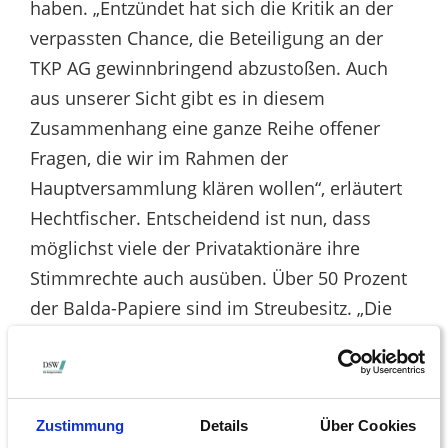
haben. „Entzündet hat sich die Kritik an der
verpassten Chance, die Beteiligung an der
TKP AG gewinnbringend abzustoßen. Auch
aus unserer Sicht gibt es in diesem
Zusammenhang eine ganze Reihe offener
Fragen, die wir im Rahmen der
Hauptversammlung klären wollen“, erläutert
Hechtfischer. Entscheidend ist nun, dass
möglichst viele der Privataktionäre ihre
Stimmrechte auch ausüben. Über 50 Prozent
der Balda-Papiere sind im Streubesitz. „Die
Privatinvestoren sollten ihre Macht nutzen,
um die Weichen für das Unternehmen in die
richtige Richtung zu stellen“, fordert
Hechtfischer. „Wer nicht selbst kommt, kann
Zustimmung
Details
Über Cookies