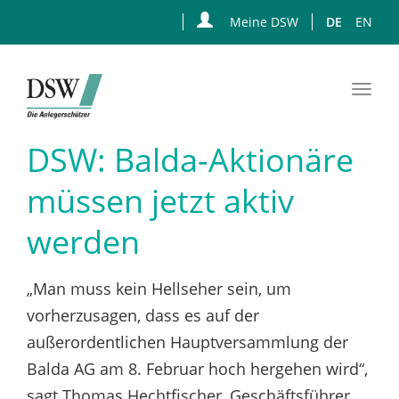
Meine DSW
DE
EN
Togg
navi
Zum
DSW: Balda-Aktionäre
Hauptinhalt
springen
müssen jetzt aktiv
werden
„Man muss kein Hellseher sein, um
vorherzusagen, dass es auf der
außerordentlichen Hauptversammlung der
Balda AG am 8. Februar hoch hergehen wird“,
sagt Thomas Hechtfischer, Geschäftsführer