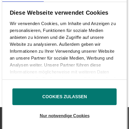
ohne bürokratischen Aufwand die
Stimmrechtsvertretung auf die DSW
Diese Webseite verwendet Cookies
übertragen. Einfach die Ausstellung einer auf
Wir verwenden Cookies, um Inhalte und Anzeigen zu
die DSW lautenden Eintrittskarte beantragen.“
personalisieren, Funktionen für soziale Medien
anbieten zu können und die Zugriffe auf unsere
Je nach Ergebnis der Veranstaltung behält
Website zu analysieren. Außerdem geben wir
sich die DSW vor, im Rahmen der
Informationen zu Ihrer Verwendung unserer Website
ordentlichen Hauptversammlung, die am
an unsere Partner für soziale Medien, Werbung und
Analysen weiter. Unsere Partner führen diese
11.05.2012 stattfinden wird, eine
Informationen möglicherweise mit weiteren Daten
Sonderprüfung zu beantragen, um eventuelle
zusammen, die Sie ihnen bereitgestellt haben oder die
Schadenersatzansprüche gegen das
sie im Rahmen Ihrer Nutzung der Dienste gesammelt
Kontrollgremium zu überprüfen.
haben.
COOKIES ZULASSEN
Nur notwendige Cookies