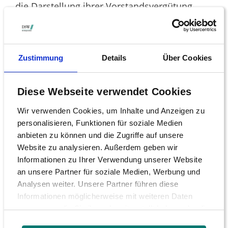
die Darstellung ihrer Vorstandsvergütung
entsprechend anpassen werden. Da es sich
lediglich um eine sogenannte Anregung
handelt, können die AGs ohne Begründung
Zustimmung
Details
Über Cookies
auf die Umsetzung verzichten“, so Tüngler.
„Die Änderungen als Empfehlung zu
Diese Webseite verwendet Cookies
klassifizieren wäre besser gewesen. Dann
Wir verwenden Cookies, um Inhalte und Anzeigen zu
wären die Gesellschaften gezwungen, einen
personalisieren, Funktionen für soziale Medien
Verzicht explizit zu begründen. Das hätte den
anbieten zu können und die Zugriffe auf unsere
Druck nochmal deutlich erhöht“, erläutert der
Website zu analysieren. Außerdem geben wir
Anlegerschützer.
Informationen zu Ihrer Verwendung unserer Website
an unsere Partner für soziale Medien, Werbung und
Die DSW appelliert an alle Gesellschaften,
Analysen weiter. Unsere Partner führen diese
deren Geschäftsberichte noch nicht vorliegen,
Informationen möglicherweise mit weiteren Daten
die neuen Transparenzanforderungen bereits
zusammen, die Sie ihnen bereitgestellt haben oder die
sie im Rahmen Ihrer Nutzung der Dienste gesammelt
in diesem Jahr umzusetzen. „Die notwendigen