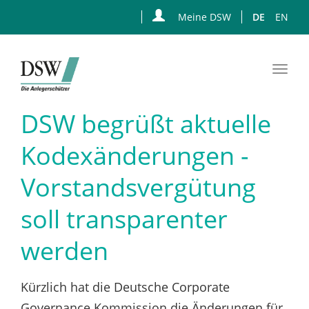
Meine DSW
DE
EN
Togg
navi
Zum
DSW begrüßt aktuelle
Hauptinhalt
springen
Kodexänderungen -
Vorstandsvergütung
soll transparenter
werden
Kürzlich hat die Deutsche Corporate
Governance Kommission die Änderungen für