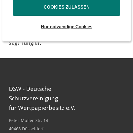
haben.
Daten und Zahlen liegen vor. Es gibt keinen
COOKIES ZULASSEN
Grund, die Aktionäre noch ein weiteres Jahr
auf die von uns schon seit langem
Nur notwendige Cookies
angemahnte Transparenz warten zu lassen“,
sagt Tüngler.
DSW - Deutsche
Schutzvereinigung
für Wertpapierbesitz e.V.
Peter-Müller-Str. 14
40468 Düsseldorf