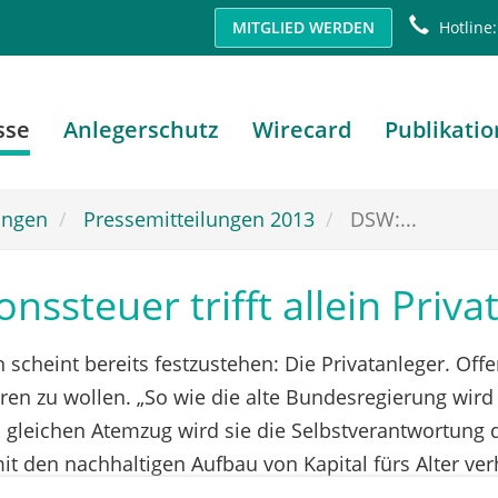
MITGLIED WERDEN
Hotline:
sse
Anlegerschutz
Wirecard
Publikati
ungen
Pressemitteilungen 2013
DSW:...
nssteuer trifft allein Priva
 scheint bereits festzustehen: Die Privatanleger. Of
hren zu wollen. „So wie die alte Bundesregierung wird
Im gleichen Atemzug wird sie die Selbstverantwortung 
t den nachhaltigen Aufbau von Kapital fürs Alter ver
hutzvereinigung für Wertpapierbesitz), die Pläne.