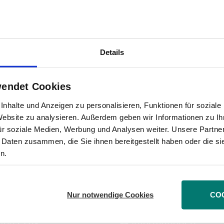
g der Privatanleger kommen solle, hält Tüngler für
der Ökosteuer auch einmal behauptet. Doch die trauri
irekt, dann eben über erhöhten Gebühren in den Produ
Details
ungspolitische Lenkungswirkung“, so Tüngler weiter. 
llen, werden ihre Aktivitäten einfach auf steuerfrei
wendet Cookies
nhalte und Anzeigen zu personalisieren, Funktionen für sozial
lte Förderung der langfristigen Geldanlage einzuführen
 Website zu analysieren. Außerdem geben wir Informationen zu I
uer von Wertpapieren gekoppelte, gestaffelt sinkende
ür soziale Medien, Werbung und Analysen weiter. Unsere Partner
 Daten zusammen, die Sie ihnen bereitgestellt haben oder die s
üngler.
n.
Nur notwendige Cookies
CO
fon / Fax
Informationen