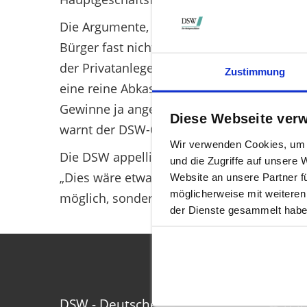
Die Argumente, dass es zu keiner Belastun
Bürger fast nichts kosten wird, wurde von 
der Privatanleger die Zeche. Wenn nicht d
Zustimmung
eine reine Abkassiersteuer ohne jede ordn
Gewinne ja angeblich abgeschöpft werden so
Diese Webseite ver
warnt der DSW-Chef.
Wir verwenden Cookies, um I
Die DSW appelliert daher dafür, eine gezie
und die Zugriffe auf unsere
„Dies wäre etwa durch eine an die Halteda
Website an unsere Partner f
möglicherweise mit weiteren
möglich, sondern auch zielführend“, sagt T
der Dienste gesammelt habe
DSW - Deutsche
Tele