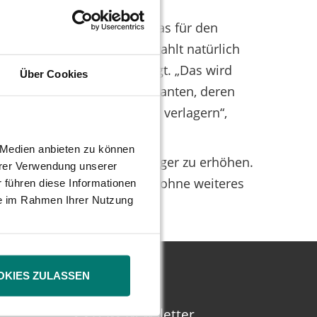
 ein Ammenmärchen. „Dass das für den
ge Wahrheit ist: Am Ende zahlt natürlich
kten“, ist Tüngler überzeugt. „Das wird
Über Cookies
„Die professionellen Spekulanten, deren
e Handelsplätze im Ausland verlagern“,
e Medien anbieten zu können
, statt die Steuern für Anleger zu erhöhen.
hrer Verwendung unserer
 Steuerbelastung nicht nur ohne weiteres
 führen diese Informationen
ie im Rahmen Ihrer Nutzung
OKIES ZULASSEN
DSW Newsletter