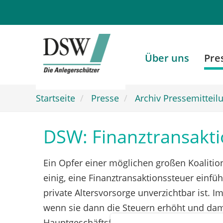
Zum
Hauptinhalt
springen
Über uns
Pre
Startseite
Presse
Archiv Pressemitteil
DSW: Finanztransaktio
Ein Opfer einer möglichen großen Koalition
einig, eine Finanztransaktionssteuer einfü
private Altersvorsorge unverzichtbar ist. 
wenn sie dann die Steuern erhöht und dami
Hauptgeschäftsführer der DSW (Deutsche Sc