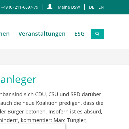
 +49 (0) 211-6697-79
Meine DSW
DE
EN
onen
Veranstaltungen
ESG
tanleger
fenbar sind sich CDU, CSU und SPD darüber
 auch die neue Koalition predigen, dass die
der Bürger betonen. Insofern ist es absurd,
hindert“, kommentiert Marc Tüngler,