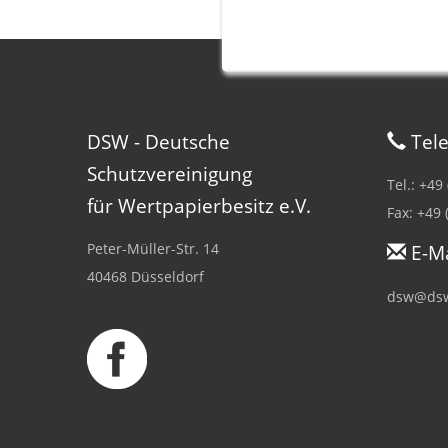
DSW - Deutsche
Tele
Schutzvereinigung
Tel.: +49
für Wertpapierbesitz e.V.
Fax: +49 
Peter-Müller-Str. 14
E-Ma
40468 Düsseldorf
dsw@dsw