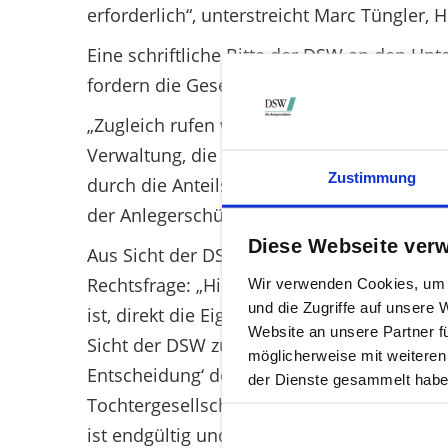
erforderlich“, unterstreicht Marc Tüngler,
Eine schriftliche Bitte der DSW an den U
fordern die Gesellschaft hiermit öffentlic
„Zugleich rufen wir alle Rhön-Aktionäre au
Verwaltung, die Aktionäre selbst eine so
Zustimmung
durch die Anteilseigner ist ein Quorum vo
der Anlegerschützer.
Diese Webseite ver
Aus Sicht der DSW stellt sich im Zusamme
Rechtsfrage: „Hier geht es darum, bis zu 
Wir verwenden Cookies, um I
und die Zugriffe auf unsere
ist, direkt die Eigentümer zu fragen“, sag
Website an unsere Partner f
Sicht der DSW zu weit und seien auch nicht
möglicherweise mit weiteren
Entscheidung‘ des BGH können große Teil
der Dienste gesammelt habe
Tochtergesellschaft ausgegliedert werden.
ist endgültig und wiegt daher schwerer als 