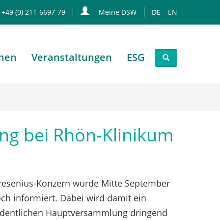
 +49 (0) 211-6697-79
Meine DSW
DE
EN
onen
Veranstaltungen
ESG
ng bei Rhön-Klinikum
Fresenius-Konzern wurde Mitte September
ch informiert. Dabei wird damit ein
rordentlichen Hauptversammlung dringend