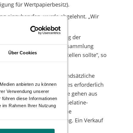
igung für Wertpapierbesitz).
ng einzuberufen, wurde abgelehnt. „Wir
erufen“, sagt Tüngler.
weiteren ablehnenden Haltung der
e Einberufung einer Hauptversammlung
Über Cookies
nüberwindbare Hürde darstellen sollte“, so
s aber auch noch eine grundsätzliche
standes gehen und ab wann es erforderlich
e Medien anbieten zu können
hrer Verwendung unserer
sgerichtshofs (BGH), doch die gehen aus
 führen diese Informationen
r. „Nach der sogenannten ‚Gelatine-
ie im Rahmen Ihrer Nutzung
er Hauptversammlung in eine
nicht um eine Ausgliederung. Ein Verkauf
ngler.