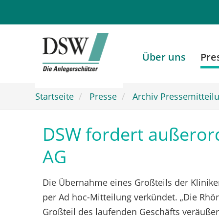
Zum
Hauptinhalt
springen
Über uns
Pre
Startseite
Presse
Archiv Pressemitteil
DSW fordert außeror
AG
Die Übernahme eines Großteils der Klini
per Ad hoc-Mitteilung verkündet. „Die Rhö
Großteil des laufenden Geschäfts veräußer