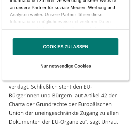
Informationen zu Ihrer Verwendung unserer Website
interessant zu wissen, in welchem Umfang
an unsere Partner für soziale Medien, Werbung und
Analysen weiter. Unsere Partner führen diese
die EZB zum Umschuldungszeitraum
Informationen möglicherweise mit weiteren Daten
griechische Staatsanleihen gehalten hat“, sagt
zusammen, die Sie ihnen bereitgestellt haben oder die
Hechtfischer. „Es gilt festzustellen, wie
sie im Rahmen Ihrer Nutzung der Dienste gesammelt
intensiv der Grundsatz der Gleichbehandlung
haben.
COOKIES ZULASSEN
von Gläubigern verletzt wurde“, ergänzt
Unrau. Die EZB verweigert bisher allerdings
Nur notwendige Cookies
die Herausgabe der notwendigen Unterlagen.
„Wir haben die EZB jetzt auf Herausgabe
verklagt. Schließlich steht den EU-
Bürgerinnen und Bürgern laut Artikel 42 der
Charta der Grundrechte der Europäischen
Union der uneingeschränkte Zugang zu allen
Dokumenten der EU-Organe zu“, sagt Unrau.