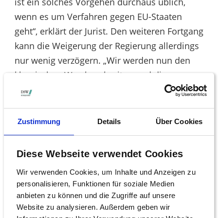
ist ein solches Vorgehen durchaus üblich,
wenn es um Verfahren gegen EU-Staaten
geht“, erklärt der Jurist. Den weiteren Fortgang
kann die Weigerung der Regierung allerdings
nur wenig verzögern. „Wir werden nun den
klassischen Weg beschreiten und die
Klageschrift direkt an das zuständige
Ministerium schicken“, so Unrau.
Zustimmung
Details
Über Cookies
EZB auf Herausgabe wichtiger Unterlagen
verklagt
Diese Webseite verwendet Cookies
Ebenfalls im Visier der Anlegerschützer ist die
Europäische Zentralbank (EZB), die ja – genau
Wir verwenden Cookies, um Inhalte und Anzeigen zu
personalisieren, Funktionen für soziale Medien
wie die nationalen Notenbanken – von dem
anbieten zu können und die Zugriffe auf unsere
Schuldenschnitt ausgenommen war. „Für
Website zu analysieren. Außerdem geben wir
unsere Verfahren wäre es ausgesprochen