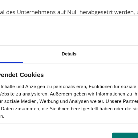
ital des Unternehmens auf Null herabgesetzt werden,
erhöhen. Für Altaktionäre ist dabei keine Beteiligu
h das im Grundgesetz festgeschriebene Eigentumsrech
rt werden“, schimpft Bergdolt.
übergeordnete Bedeutung:
Details
solvenzrechtes zulasten der Altaktionäre haben wir b
t eine Blaupause zu entstehen, wie Eigenkapitalgeber
wendet Cookies
ist nicht akzeptabel“, prangert DSW-Hauptgeschäftsf
nhalte und Anzeigen zu personalisieren, Funktionen für sozial
 Insolvenzrechts. Eigentlich sollte das Management d
 Website zu analysieren. Außerdem geben wir Informationen zu I
ren wieder aus dem Dreck zu ziehen. Doch nun schein
ür soziale Medien, Werbung und Analysen weiter. Unsere Partner
 Daten zusammen, die Sie ihnen bereitgestellt haben oder die s
erden“, so Tüngler weiter.
n.
er der Mailadresse „dsw@dsw-info.de“ bei der Schutz