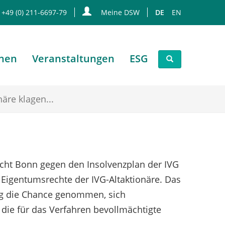
 +49 (0) 211-6697-79
Meine DSW
DE
EN
onen
Veranstaltungen
ESG
äre klagen...
icht Bonn gegen den Insolvenzplan der IVG
 Eigentumsrechte der IVG-Altaktionäre. Das
drig die Chance genommen, sich
 die für das Verfahren bevollmächtigte