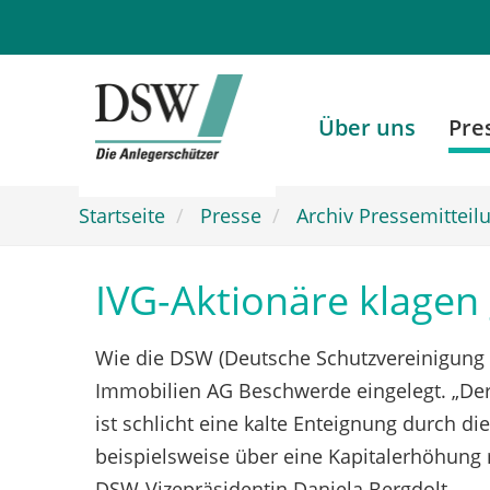
Zum
Hauptinhalt
springen
Über uns
Pre
Startseite
Presse
Archiv Pressemitteil
IVG-Aktionäre klagen
Wie die DSW (Deutsche Schutzvereinigung 
Immobilien AG Beschwerde eingelegt. „Der 
ist schlicht eine kalte Enteignung durch 
beispielsweise über eine Kapitalerhöhung m
DSW-Vizepräsidentin Daniela Bergdolt.