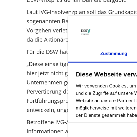
Laut IVG-Insolvenzplan soll das Grundkap
sogenannten Barkapitalerhöhung wieder zu 
Vorgehen verletzt unserer Auffassung nac
da die Aktionäre darin schlichtweg ignorie
Für die DSW hat der Fall IVG zudem eine 
Zustimmung
„Diese einseitige Ausnutzung des neuen In
hier jetzt nicht gegengesteuert wird, droh
Diese Webseite ver
Unternehmen gedrängt werden können. Das 
Wir verwenden Cookies, um I
Pervertierung der Möglichkeiten des neuen
und die Zugriffe auf unsere
Fortführungsprognose dazu nutzen, den Kar
Website an unsere Partner f
möglicherweise mit weiteren
entwickeln, ungeliebte Altaktionäre loszuw
der Dienste gesammelt habe
Betroffene IVG-Aktionäre können sich unt
Informationen abzufragen.