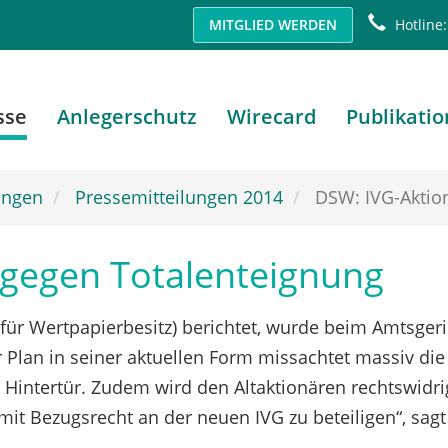
MITGLIED WERDEN
Hotline:
sse
Anlegerschutz
Wirecard
Publikati
ungen
Pressemitteilungen 2014
DSW: IVG-Aktion
 gegen Totalenteignung
für Wertpapierbesitz) berichtet, wurde beim Amtsger
Plan in seiner aktuellen Form missachtet massiv die
die Hintertür. Zudem wird den Altaktionären rechtswi
it Bezugsrecht an der neuen IVG zu beteiligen“, sagt