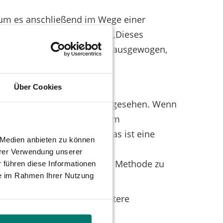
 um es anschließend im Wege einer
ngsmöglichkeit vorgesehen. „Dieses
t. Der Plan ist komplett unausgewogen,
Über Cookies
ereits bei der Pfleiderer AG gesehen. Wenn
 ohne viel Federlesen aus dem
ührer Marc Tüngler an. „Das ist eine
e Medien anbieten zu können
ie Chance der positiven
hrer Verwendung unserer
t es sich zu einer billigen Methode zu
 führen diese Informationen
ie im Rahmen Ihrer Nutzung
vereinigung melden, um weitere