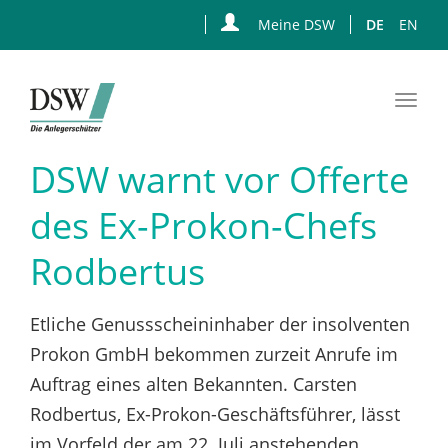
Meine DSW
DE
EN
Togg
navi
Zum
DSW warnt vor Offerte
Hauptinhalt
springen
des Ex-Prokon-Chefs
Rodbertus
Etliche Genussscheininhaber der insolventen
Prokon GmbH bekommen zurzeit Anrufe im
Auftrag eines alten Bekannten. Carsten
Rodbertus, Ex-Prokon-Geschäftsführer, lässt
im Vorfeld der am 22. Juli anstehenden