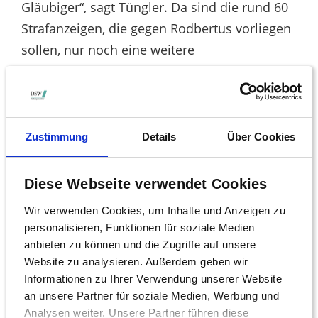
Gläubiger“, sagt Tüngler. Da sind die rund 60
Strafanzeigen, die gegen Rodbertus vorliegen
sollen, nur noch eine weitere
Absonderlichkeit in der „Mission Prokon“ des
geschassten Prokon-Chefs.
Insolvenzverwalter Penzlin ist ebenfalls nicht
Zustimmung
Details
Über Cookies
sonderlich gut auf den Prokon-Gründer zu
sprechen. Besonders verärgert soll er darüber
sein, dass Rodbertus weiter auf Anlegerjagd
Diese Webseite verwendet Cookies
geht und dabei behauptet, im Rahmen des
Wir verwenden Cookies, um Inhalte und Anzeigen zu
Insolvenzverfahrens solle das Unternehmen
personalisieren, Funktionen für soziale Medien
anbieten zu können und die Zugriffe auf unsere
zerschlagen werden. Penzlin hatte Rodbertus
Website zu analysieren. Außerdem geben wir
sowie dessen Vertriebsleiter Rüdiger Gronau
Informationen zu Ihrer Verwendung unserer Website
bereits Ende April den Stuhl vor die Tür
an unsere Partner für soziale Medien, Werbung und
gesetzt. Bei beiden hatte Penzlin wohl
Analysen weiter. Unsere Partner führen diese