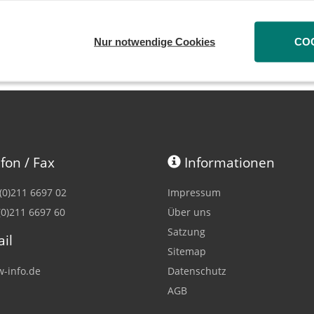
 DSW übertragen wollen, können sich unter der Maila
Nur notwendige Cookies
CO
fon / Fax
Informationen
 (0)211 6697 02
Impressum
(0)211 6697 60
Über uns
Satzung
il
Sitemap
-info.de
Datenschutz
AGB