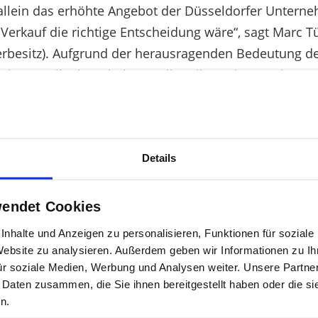
i allein das erhöhte Angebot der Düsseldorfer Unt
r Verkauf die richtige Entscheidung wäre“, sagt Marc
rbesitz). Aufgrund der herausragenden Bedeutung des
 Zeit zur Teilnahme haben, sollten ihre Stimmrechte u
en entschieden, zukünftig nicht mehr unternehmerisch
l. Es würde schlicht die unternehmerische Perspektiv
 Verbleib der operativen Bereiche im Konzern ausspr
Details
 auf allen Ebenen nur Verlierer produzieren. „Der A
ukunft stehen und die Kunden wären gezwungen, sich 
wendet Cookies
.
nhalte und Anzeigen zu personalisieren, Funktionen für sozial
DSW dagegen die Entwicklung, die zur aktuellen Situati
 Website zu analysieren. Außerdem geben wir Informationen zu I
ukünftig aufgestellt sein wird und ob später wieder 
ür soziale Medien, Werbung und Analysen weiter. Unsere Partner
Hauptversammlung zu klären sein. Ohne Perspektive 
 Daten zusammen, die Sie ihnen bereitgestellt haben oder die s
Mittel an die Eigentümer vorzunehmen und damit die F
n.