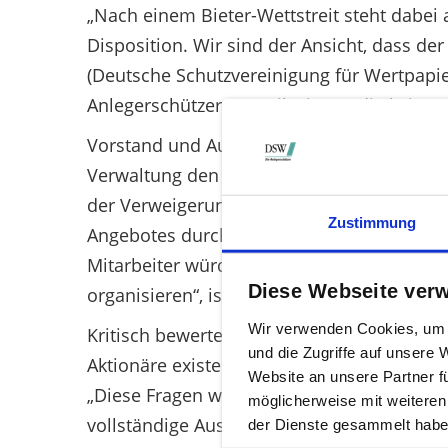
„Nach einem Bieter-Wettstreit steht dabe
Disposition. Wir sind der Ansicht, dass de
(Deutsche Schutzvereinigung für Wertpapie
Anlegerschützer: „Anteilseigner, die keine
Vorstand und Aufsichtsrat der Balda AG hab
Verwaltung den Aktionären keine echte Wah
der Verweigerung der Verwaltung für einen
Zustimmung
Angebotes durch die Aktionäre würde zudem
Mitarbeiter würden vor einer unsicheren Z
Diese Webseite ver
organisieren“, ist der DSW-Mann überzeugt
Wir verwenden Cookies, um I
Kritisch bewerten die Anlegerschützer der 
und die Zugriffe auf unsere
Aktionäre existenziell, wie die Balda AG z
Website an unsere Partner f
„Diese Fragen werden spätestens auf der 
möglicherweise mit weiteren
vollständige Ausschüttung aller liquiden 
der Dienste gesammelt habe