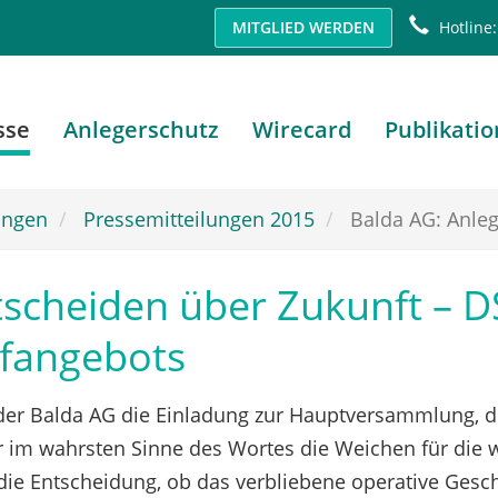
MITGLIED WERDEN
Hotline:
sse
Anlegerschutz
Wirecard
Publikati
ungen
Pressemitteilungen 2015
Balda AG: Anlege
tscheiden über Zukunft – 
ufangebots
er Balda AG die Einladung zur Hauptversammlung, di
r im wahrsten Sinne des Wortes die Weichen für die 
die Entscheidung, ob das verbliebene operative Gesch