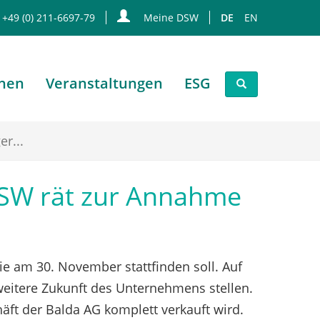
 +49 (0) 211-6697-79
Meine DSW
DE
EN
onen
Veranstaltungen
ESG
r...
DSW rät zur Annahme
e am 30. November stattfinden soll. Auf
weitere Zukunft des Unternehmens stellen.
äft der Balda AG komplett verkauft wird.