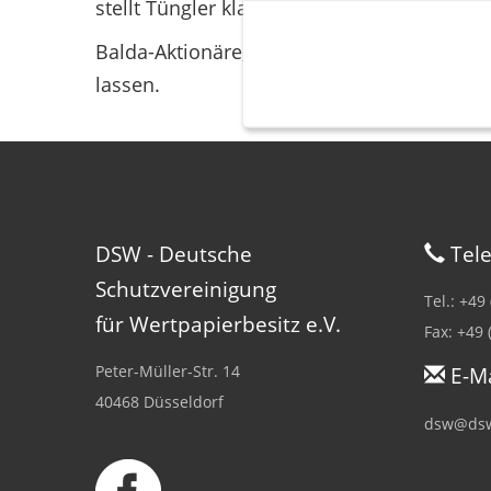
stellt Tüngler klar.
Balda-Aktionäre, die ihre Stimmrechte der
lassen.
DSW - Deutsche
Tele
Schutzvereinigung
Tel.: +49
für Wertpapierbesitz e.V.
Fax: +49 
Peter-Müller-Str. 14
E-Ma
40468 Düsseldorf
dsw@dsw