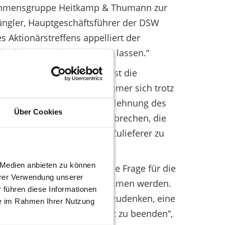
ernehmensgruppe Heitkamp & Thumann zur
 Tüngler, Hauptgeschäftsführer der DSW
 Aktionärstreffens appelliert der
nbedingt trotzdem vertreten lassen.“
 tätig zu sein. „Damit lässt die
e fehlen, wenn die Eigentümer sich trotz
echen“, so Tüngler. Eine Ablehnung des
Über Cookies
ktienkurs würde massiv einbrechen, die
neue bzw. zuverlässigere Zulieferer zu
e Medien anbieten zu können
on geführt hat. Auch sei die Frage für die
hrer Verwendung unserer
operative Aktivitäten aufgenommen werden.
 führen diese Informationen
ist ansonsten darüber nachzudenken, eine
ie im Rahmen Ihrer Nutzung
ortführung der Gesellschaft zu beenden“,