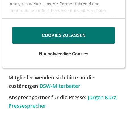
Analysen weiter. Unsere Partner führen diese
Tisch sitzen“, sagt der DSW-Mann.
Informationen möglicherweise mit weiteren Daten
Betroffene Anleger können sich unter der
zusammen, die Sie ihnen bereitgestellt haben oder die
Mailadresse
wirecard@dsw-info.de
für einen
sie im Rahmen Ihrer Nutzung der Dienste gesammelt
haben.
eigens geschaffenen Informationsdienst
COOKIES ZULASSEN
anmelden, mit dem die DSW über die
weiteren Schritte informiert.
Nur notwendige Cookies
Mitglieder wenden sich bitte an die
zuständigen
DSW-Mitarbeiter
.
Ansprechpartner für die Presse:
Jürgen Kurz,
Pressesprecher