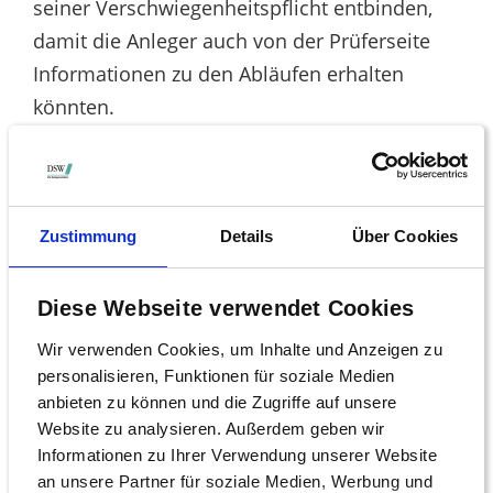
seiner Verschwiegenheitspflicht entbinden,
damit die Anleger auch von der Prüferseite
Informationen zu den Abläufen erhalten
könnten.
Man müsse sich nichts vormachen: Die
Interessen des Insolvenzverwalters und die
der geschädigten Anlegerinnen und Anleger
Zustimmung
Details
Über Cookies
stehen sich diametral gegenüber, stellt
Tüngler fest. Es gebe ein klares
Diese Webseite verwendet Cookies
Konkurrenzverhältnis, wenn es um die
Durchsetzung von Ansprüchen gehe. „So wäre
Wir verwenden Cookies, um Inhalte und Anzeigen zu
personalisieren, Funktionen für soziale Medien
es beispielsweise nicht hinnehmbar, wenn
anbieten zu können und die Zugriffe auf unsere
der Insolvenzverwalter mit EY respektive
Website zu analysieren. Außerdem geben wir
deren Versicherung bilateral einen Vergleich
Informationen zu Ihrer Verwendung unserer Website
vereinbart, bei dem die Anleger nicht mit am
an unsere Partner für soziale Medien, Werbung und