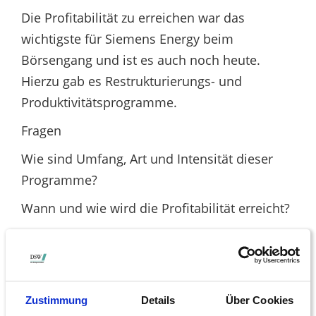
Die Profitabilität zu erreichen war das
wichtigste für Siemens Energy beim
Börsengang und ist es auch noch heute.
Hierzu gab es Restrukturierungs- und
Produktivitätsprogramme.
Fragen
Wie sind Umfang, Art und Intensität dieser
Programme?
Wann und wie wird die Profitabilität erreicht?
Gas and Power
Für viele Anleger war es ein Schock, dass im
vierten Quartal des letzten Geschäftsjahres
Zustimmung
Details
Über Cookies
im Bereich Gas und Power der