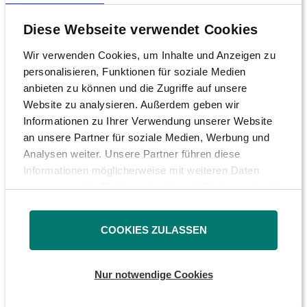
Auftragseingang um 27 Prozent
Diese Webseite verwendet Cookies
zurückgegangen ist. Das erste Quartal 2021
sieht zwar besser aus, trotzdem soll mit
Wir verwenden Cookies, um Inhalte und Anzeigen zu
einem rigorosen Sparprogramm
personalisieren, Funktionen für soziale Medien
anbieten zu können und die Zugriffe auf unsere
insbesondere bei Gas and Power 300
Website zu analysieren. Außerdem geben wir
Millionen Euro eingespart werden.
Informationen zu Ihrer Verwendung unserer Website
an unsere Partner für soziale Medien, Werbung und
Frage
Analysen weiter. Unsere Partner führen diese
Was genau ist neben einem erheblichen
Informationen möglicherweise mit weiteren Daten
zusammen, die Sie ihnen bereitgestellt haben oder die
Stellenabbau, der rund 20 Prozent der
sie im Rahmen Ihrer Nutzung der Dienste gesammelt
Einsparungen bringen soll, geplant?
haben.
COOKIES ZULASSEN
Beteiligung Gamesa
Siemens Energy hält an dem
Nur notwendige Cookies
Windkraftbetreiber Gamesa 67 Prozent. Eines
der wichtigsten Ziele ist auch hier das