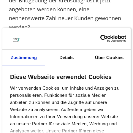
der Bildgebung der Krebsdiagnostik jetzt
angeboten werden können, eine
nennenswerte Zahl neuer Kunden gewonnen
werden?
Sind zur Finanzierung des Kaufs weitere
Kapitalerhöhungen geplant?
Zustimmung
Details
Über Cookies
DSW stimmt gegen Wahl von EY als
Wirtschaftsprüfer
Diese Webseite verwendet Cookies
Als Wirtschaftsprüfungsunternehmen wird
Wir verwenden Cookies, um Inhalte und Anzeigen zu
erneut Ernst & Young (EY) vorgeschlagen. Wie
personalisieren, Funktionen für soziale Medien
schlecht die Reputation von EY im Moment
anbieten zu können und die Zugriffe auf unsere
ist, nachdem Haftungsklagen in
Website zu analysieren. Außerdem geben wir
Millionenhöhe wegen der Wirecard-Vorfälle
Informationen zu Ihrer Verwendung unserer Website
an unsere Partner für soziale Medien, Werbung und
drohen, ist hinlänglich bekannt. Hinzu kommt,
Analysen weiter. Unsere Partner führen diese