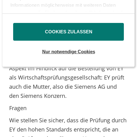
dass die Fehler, die bei der Prüfung von
Informationen möglicherweise mit weiteren Daten
Wirecard bekannt geworden sind, eine
zusammen, die Sie ihnen bereitgestellt haben oder die
systemische Fehlaufstellung und ein
sie im Rahmen Ihrer Nutzung der Dienste gesammelt
haben.
Organisationsverschulden vermuten lassen.
COOKIES ZULASSEN
Aus diesem Grund stimmt die DSW gegen die
Wahl des Wirtschaftsprüferunternehmen EY.
Nur notwendige Cookies
Es gibt auch noch einen weiteren kritischen
Aspekt im Hinblick auf die Bestellung von EY
als Wirtschaftsprüfungsgesellschaft: EY prüft
auch die Mutter, also die Siemens AG und
den Siemens Konzern.
Fragen
Wie stellen Sie sicher, dass die Prüfung durch
EY den hohen Standards entspricht, die an