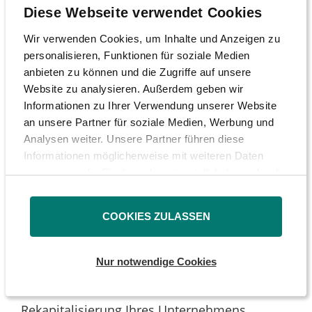
renommierten Restrukturierungs- und
Diese Webseite verwendet Cookies
StaRUG-Experten, Herrn Professor Werner
Wir verwenden Cookies, um Inhalte und Anzeigen zu
Gleißner, bestätigt.
personalisieren, Funktionen für soziale Medien
anbieten zu können und die Zugriffe auf unsere
Website zu analysieren. Außerdem geben wir
Das StaRUG regelt ausdrücklich, dass eine
Informationen zu Ihrer Verwendung unserer Website
an unsere Partner für soziale Medien, Werbung und
Bevorzugung einzelner Aktionäre oder von
Analysen weiter. Unsere Partner führen diese
einer Restrukturierung betroffenen Personen
Informationen möglicherweise mit weiteren Daten
gemäß § 65 Abs. 5 StaRUG zu einer Versagung
zusammen, die Sie ihnen bereitgestellt haben oder die
des Restrukturierungsplans durch das
sie im Rahmen Ihrer Nutzung der Dienste gesammelt
haben.
zuständige Gericht führen muss.
COOKIES ZULASSEN
Nur notwendige Cookies
Vor diesem Hintergrund fordern wir Sie
ausdrücklich auf, Ihre Aktionäre bei der
Rekapitalisierung Ihres Unternehmens