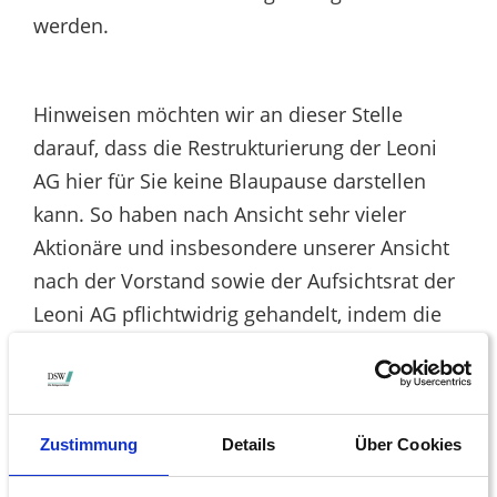
werden.
Hinweisen möchten wir an dieser Stelle
darauf, dass die Restrukturierung der Leoni
AG hier für Sie keine Blaupause darstellen
kann. So haben nach Ansicht sehr vieler
Aktionäre und insbesondere unserer Ansicht
nach der Vorstand sowie der Aufsichtsrat der
Leoni AG pflichtwidrig gehandelt, indem die
Organe die Aktionäre an der rettenden
Kapitalerhöhung nicht haben teilnehmen
lassen. Das Vorliegen eines pflichtwidrigen
Handelns von Vorstand und Aufsichtsrat
Zustimmung
Details
Über Cookies
wurde auch durch ein Gutachten des