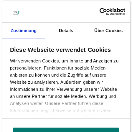
Zustimmung
Details
Über Cookies
Anlegerschutz
Diese Webseite verwendet Cookies
Hauptversammlung
Wir verwenden Cookies, um Inhalte und Anzeigen zu
Quellensteuer
personalisieren, Funktionen für soziale Medien
anbieten zu können und die Zugriffe auf unsere
Formulare
Website zu analysieren. Außerdem geben wir
Informationen zu Ihrer Verwendung unserer Website
Leitfäden
an unsere Partner für soziale Medien, Werbung und
Erstattungsservice
Analysen weiter. Unsere Partner führen diese
Informationen möglicherweise mit weiteren Daten
Investmentfonds
zusammen, die Sie ihnen bereitgestellt haben oder die
sie im Rahmen Ihrer Nutzung der Dienste gesammelt
Investmentclubs
haben.