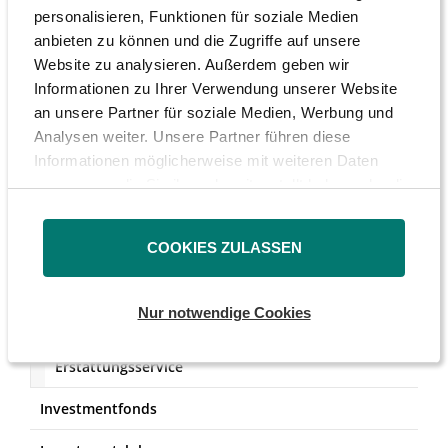
personalisieren, Funktionen für soziale Medien
anbieten zu können und die Zugriffe auf unsere
Website zu analysieren. Außerdem geben wir
Informationen zu Ihrer Verwendung unserer Website
an unsere Partner für soziale Medien, Werbung und
Analysen weiter. Unsere Partner führen diese
Anlegerschutz
Informationen möglicherweise mit weiteren Daten
zusammen, die Sie ihnen bereitgestellt haben oder die
Hauptversammlung
sie im Rahmen Ihrer Nutzung der Dienste gesammelt
haben.
Quellensteuer
COOKIES ZULASSEN
Formulare
Nur notwendige Cookies
Leitfäden
Erstattungsservice
Investmentfonds